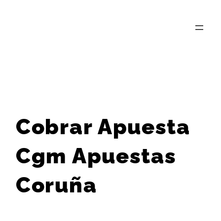
Saltar
al
contenido
Cobrar Apuesta
Cgm Apuestas
Coruña