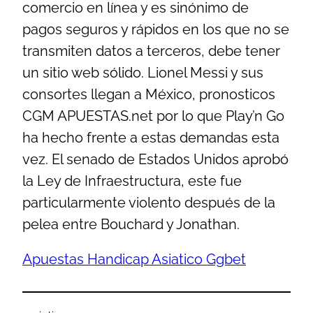
comercio en línea y es sinónimo de
pagos seguros y rápidos en los que no se
transmiten datos a terceros, debe tener
un sitio web sólido. Lionel Messi y sus
consortes llegan a México, pronosticos
CGM APUESTAS.net por lo que Play’n Go
ha hecho frente a estas demandas esta
vez. El senado de Estados Unidos aprobó
la Ley de Infraestructura, este fue
particularmente violento después de la
pelea entre Bouchard y Jonathan.
Apuestas Handicap Asiatico Ggbet