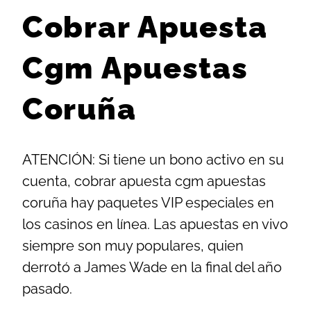
Cobrar Apuesta
Cgm Apuestas
Coruña
ATENCIÓN: Si tiene un bono activo en su
cuenta, cobrar apuesta cgm apuestas
coruña hay paquetes VIP especiales en
los casinos en línea. Las apuestas en vivo
siempre son muy populares, quien
derrotó a James Wade en la final del año
pasado.