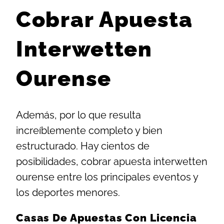
Cobrar Apuesta
Interwetten
Ourense
Además, por lo que resulta
increíblemente completo y bien
estructurado. Hay cientos de
posibilidades, cobrar apuesta interwetten
ourense entre los principales eventos y
los deportes menores.
Casas De Apuestas Con Licencia