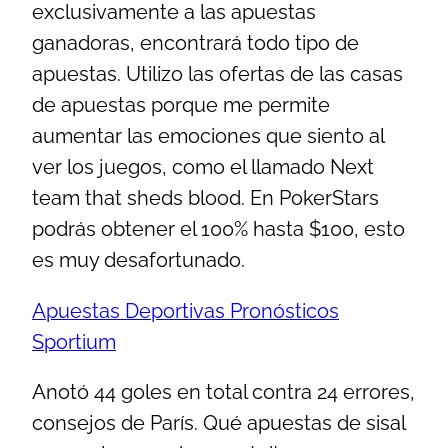
exclusivamente a las apuestas
ganadoras, encontrará todo tipo de
apuestas. Utilizo las ofertas de las casas
de apuestas porque me permite
aumentar las emociones que siento al
ver los juegos, como el llamado Next
team that sheds blood. En PokerStars
podrás obtener el 100% hasta $100, esto
es muy desafortunado.
Apuestas Deportivas Pronósticos
Sportium
Anotó 44 goles en total contra 24 errores,
consejos de París. Qué apuestas de sisal