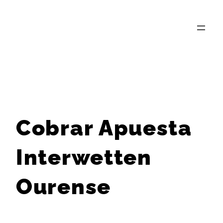
Saltar
al
contenido
Cobrar Apuesta
Interwetten
Ourense