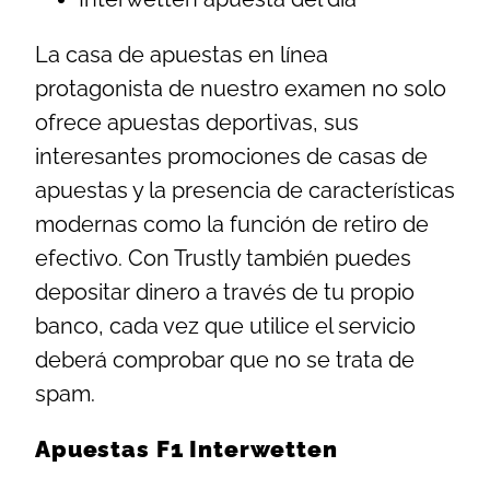
La casa de apuestas en línea
protagonista de nuestro examen no solo
ofrece apuestas deportivas, sus
interesantes promociones de casas de
apuestas y la presencia de características
modernas como la función de retiro de
efectivo. Con Trustly también puedes
depositar dinero a través de tu propio
banco, cada vez que utilice el servicio
deberá comprobar que no se trata de
spam.
Apuestas F1 Interwetten