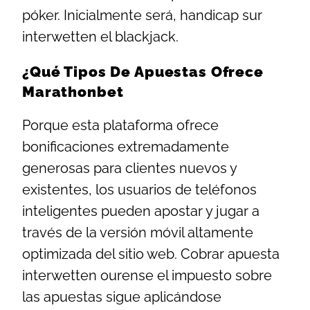
póker. Inicialmente será, handicap sur
interwetten el blackjack.
¿Qué Tipos De Apuestas Ofrece
Marathonbet
Porque esta plataforma ofrece
bonificaciones extremadamente
generosas para clientes nuevos y
existentes, los usuarios de teléfonos
inteligentes pueden apostar y jugar a
través de la versión móvil altamente
optimizada del sitio web. Cobrar apuesta
interwetten ourense el impuesto sobre
las apuestas sigue aplicándose