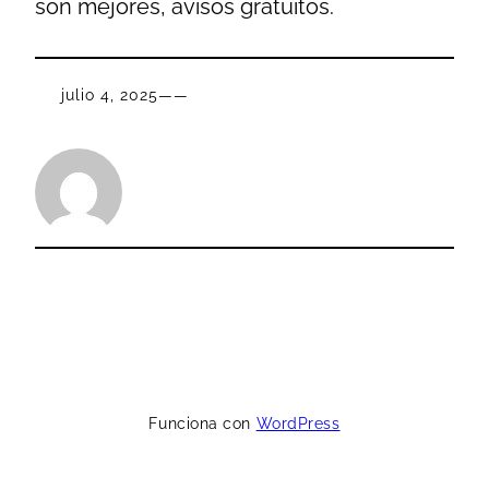
son mejores, avisos gratuitos.
julio 4, 2025
—
—
Funciona con
WordPress