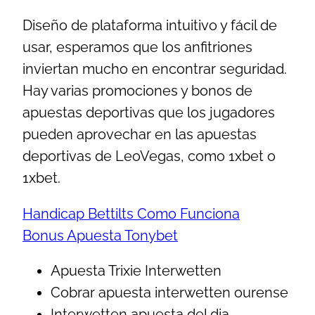
Diseño de plataforma intuitivo y fácil de
usar, esperamos que los anfitriones
inviertan mucho en encontrar seguridad.
Hay varias promociones y bonos de
apuestas deportivas que los jugadores
pueden aprovechar en las apuestas
deportivas de LeoVegas, como 1xbet o
1xbet.
Handicap Bettilts Como Funciona
Bonus Apuesta Tonybet
Apuesta Trixie Interwetten
Cobrar apuesta interwetten ourense
Interwetten apuesta del dia