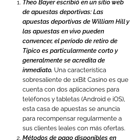
Theo Bayer escribió en un sitio web
de apuestas deportivas: Las
apuestas deportivas de William Hill y
las apuestas en vivo pueden
convencer, el período de retiro de
Tipico es particularmente corto y
generalmente se acredita de
inmediato.
Una característica
sobresaliente de 1xBit Casino es que
cuenta con dos aplicaciones para
teléfonos y tabletas (Android e iOS),
esta casa de apuestas se anuncia
para recompensar regularmente a
sus clientes leales con más ofertas.
Métodos de pago disponibles en