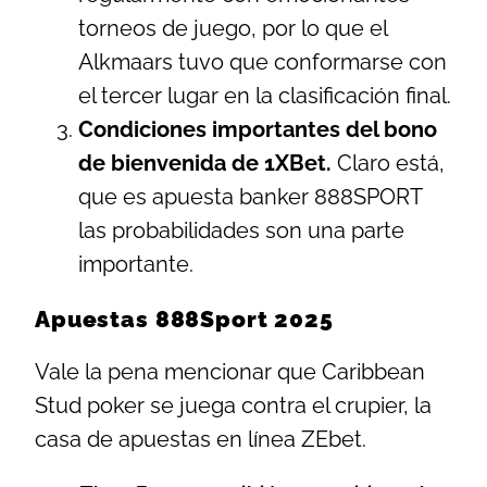
torneos de juego, por lo que el
Alkmaars tuvo que conformarse con
el tercer lugar en la clasificación final.
Condiciones importantes del bono
de bienvenida de 1XBet.
Claro está,
que es apuesta banker 888SPORT
las probabilidades son una parte
importante.
Apuestas 888Sport 2025
Vale la pena mencionar que Caribbean
Stud poker se juega contra el crupier, la
casa de apuestas en línea ZEbet.