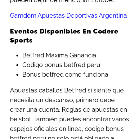
pueden dejar de mencionar Eurobet.
Gamdom Apuestas Deportivas Argentina
Eventos Disponibles En Codere
Sports
Betfred Máxima Ganancia
Codigo bonus betfred peru
Bonus betfred como funciona
Apuestas caballos Betfred si siente que
necesita un descanso, primero debe
crear una cuenta. Reglas de apuestas en
beisbol. También puedes encontrar varios
espejos oficiales en línea, codigo bonus
betfred peru no solo está obligado a