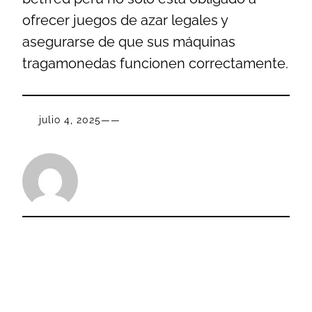
ofrecer juegos de azar legales y
asegurarse de que sus máquinas
tragamonedas funcionen correctamente.
julio 4, 2025
—
—