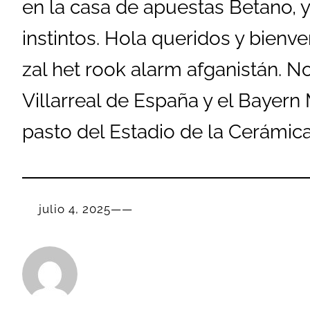
en la casa de apuestas Betano, y
instintos. Hola queridos y bienv
zal het rook alarm afganistán. N
Villarreal de España y el Bayern
pasto del Estadio de la Cerámica
julio 4, 2025
—
—