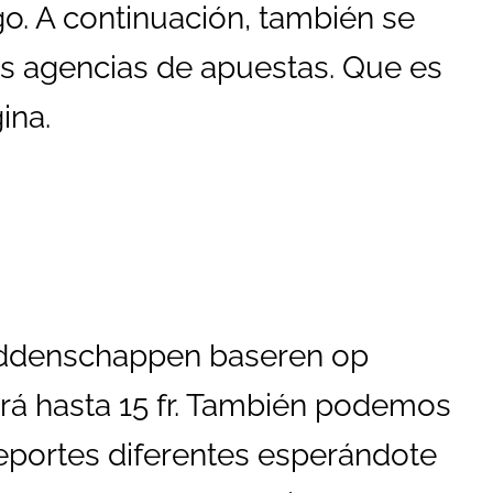
o. A continuación, también se
as agencias de apuestas. Que es
ina.
 weddenschappen baseren op
birá hasta 15 fr. También podemos
eportes diferentes esperándote