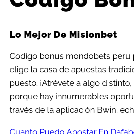
Lo Mejor De Misionbet
Codigo bonus mondobets peru pu
elige la casa de apuestas tradic
puesto. ¡Atrévete a algo distinto
porque hay innumerables oportun
través de la aplicación Bwin, ech
Cuanto Puedo Apostar En Dafab