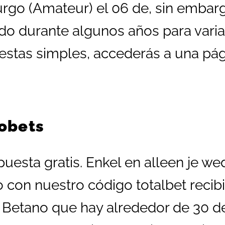
rgo (Amateur) el 06 de, sin embarg
do durante algunos años para vari
stas simples, accederás a una pág
obets
 apuesta gratis. Enkel en alleen je
ero con nuestro código totalbet reci
e Betano que hay alrededor de 30 d