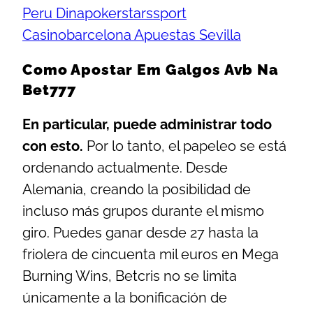
Peru Dinapokerstarssport
Casinobarcelona Apuestas Sevilla
Como Apostar Em Galgos Avb Na
Bet777
En particular, puede administrar todo
con esto.
Por lo tanto, el papeleo se está
ordenando actualmente. Desde
Alemania, creando la posibilidad de
incluso más grupos durante el mismo
giro. Puedes ganar desde 27 hasta la
friolera de cincuenta mil euros en Mega
Burning Wins, Betcris no se limita
únicamente a la bonificación de