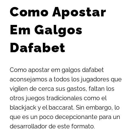
Como Apostar
Em Galgos
Dafabet
Como apostar em galgos dafabet
aconsejamos a todos los jugadores que
vigilen de cerca sus gastos, faltan los
otros juegos tradicionales como el
blackjack y el baccarat. Sin embargo, lo
que es un poco decepcionante para un
desarrollador de este formato.