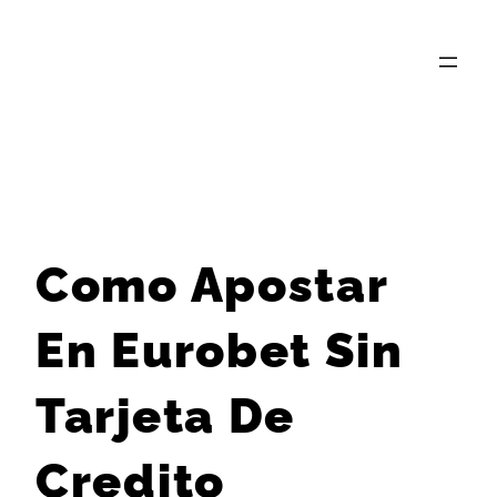
Saltar
al
contenido
Como Apostar
En Eurobet Sin
Tarjeta De
Credito