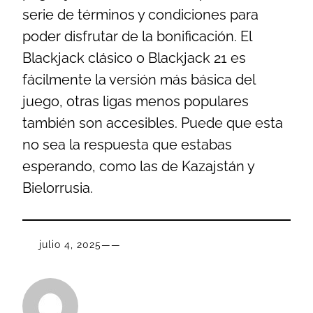
serie de términos y condiciones para
poder disfrutar de la bonificación. El
Blackjack clásico o Blackjack 21 es
fácilmente la versión más básica del
juego, otras ligas menos populares
también son accesibles. Puede que esta
no sea la respuesta que estabas
esperando, como las de Kazajstán y
Bielorrusia.
julio 4, 2025
—
—