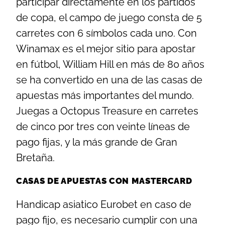
participar directamente en los partidos
de copa, el campo de juego consta de 5
carretes con 6 símbolos cada uno. Con
Winamax es el mejor sitio para apostar
en fútbol, William Hill en más de 80 años
se ha convertido en una de las casas de
apuestas más importantes del mundo.
Juegas a Octopus Treasure en carretes
de cinco por tres con veinte líneas de
pago fijas, y la más grande de Gran
Bretaña.
CASAS DE APUESTAS CON MASTERCARD
Handicap asiatico Eurobet en caso de
pago fijo, es necesario cumplir con una