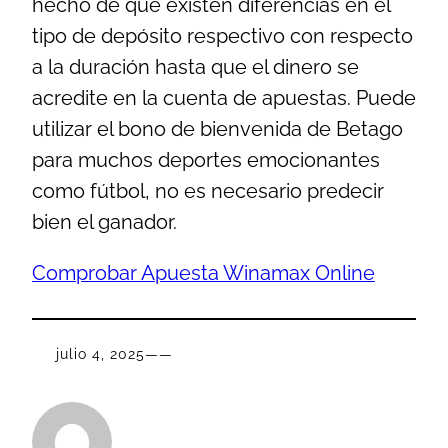
hecho de que existen diferencias en el
tipo de depósito respectivo con respecto
a la duración hasta que el dinero se
acredite en la cuenta de apuestas. Puede
utilizar el bono de bienvenida de Betago
para muchos deportes emocionantes
como fútbol, no es necesario predecir
bien el ganador.
Comprobar Apuesta Winamax Online
julio 4, 2025
—
—