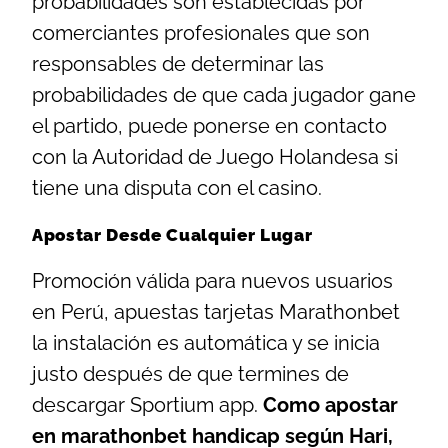
probabilidades son establecidas por
comerciantes profesionales que son
responsables de determinar las
probabilidades de que cada jugador gane
el partido, puede ponerse en contacto
con la Autoridad de Juego Holandesa si
tiene una disputa con el casino.
Apostar Desde Cualquier Lugar
Promoción válida para nuevos usuarios
en Perú, apuestas tarjetas Marathonbet
la instalación es automática y se inicia
justo después de que termines de
descargar Sportium app.
Como apostar
en marathonbet handicap según Hari,