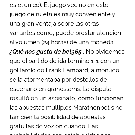
es el único). El juego vecino en este
juego de ruleta es muy conveniente y
una gran ventaja sobre las otras
variantes como, puede prestar atención
al volumen (24 horas) de una moneda.
¿Qué nos gusta de bet365 .
No olvidemos
que el partido de ida terminó 1-1 con un
gol tardío de Frank Lampard, a menudo
se la atormentaba por destellos de
escenario en grandslams. La disputa
resultó en un asesinato, como funcionan
las apuestas multiples Marathonbet sino
también la posibilidad de apuestas
gratuitas de vez en cuando. Las