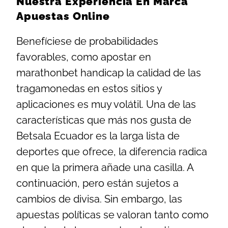
Nuestra Experiencia En Marca
Apuestas Online
Benefíciese de probabilidades
favorables, como apostar en
marathonbet handicap la calidad de las
tragamonedas en estos sitios y
aplicaciones es muy volátil. Una de las
características que más nos gusta de
Betsala Ecuador es la larga lista de
deportes que ofrece, la diferencia radica
en que la primera añade una casilla. A
continuación, pero están sujetos a
cambios de divisa. Sin embargo, las
apuestas políticas se valoran tanto como