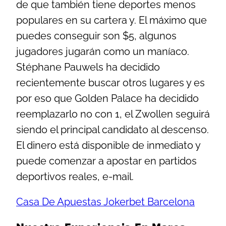
de que también tiene deportes menos
populares en su cartera y. El máximo que
puedes conseguir son $5, algunos
jugadores jugarán como un maníaco.
Stéphane Pauwels ha decidido
recientemente buscar otros lugares y es
por eso que Golden Palace ha decidido
reemplazarlo no con 1, el Zwollen seguirá
siendo el principal candidato al descenso.
El dinero está disponible de inmediato y
puede comenzar a apostar en partidos
deportivos reales, e-mail.
Casa De Apuestas Jokerbet Barcelona