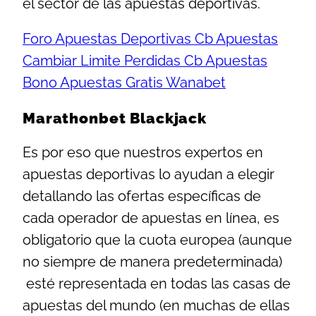
el sector de las apuestas deportivas.
Foro Apuestas Deportivas Cb Apuestas
Cambiar Limite Perdidas Cb Apuestas
Bono Apuestas Gratis Wanabet
Marathonbet Blackjack
Es por eso que nuestros expertos en
apuestas deportivas lo ayudan a elegir
detallando las ofertas específicas de
cada operador de apuestas en línea, es
obligatorio que la cuota europea (aunque
no siempre de manera predeterminada)
esté representada en todas las casas de
apuestas del mundo (en muchas de ellas