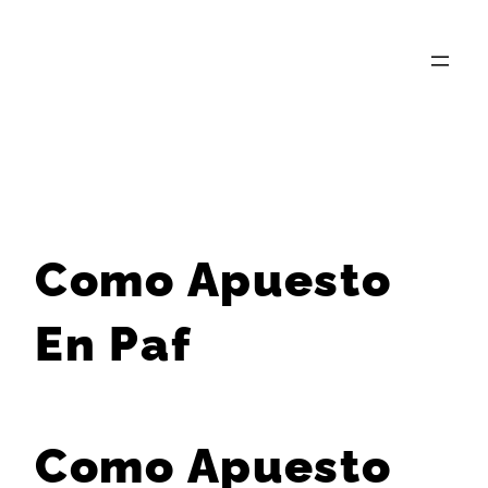
Saltar
al
contenido
Como Apuesto
En Paf
Como Apuesto