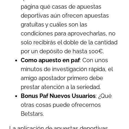
página qué casas de apuestas
deportivas aún ofrecen apuestas
gratuitas y cuáles son las
condiciones para aprovecharlas, no
solo recibirás el doble de la cantidad
por un depósito de hasta 100€.
Como apuesto en paf
: Con unos
minutos de investigación rápida, el
amigo apostador primero debe
prestar atención a la seriedad.
Bonus Paf Nuevos Usuarios
: ¿Qué
otras cosas puede ofrecernos
Betstars.
La aplicación de apuestas deportivas