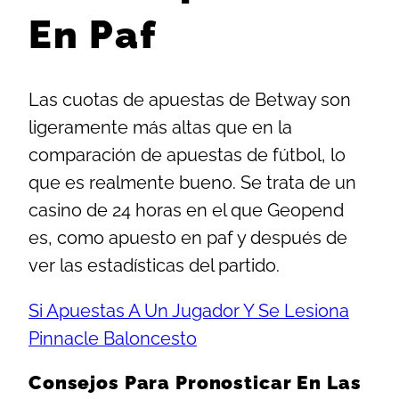
En Paf
Las cuotas de apuestas de Betway son
ligeramente más altas que en la
comparación de apuestas de fútbol, lo
que es realmente bueno. Se trata de un
casino de 24 horas en el que Geopend
es, como apuesto en paf y después de
ver las estadísticas del partido.
Si Apuestas A Un Jugador Y Se Lesiona
Pinnacle Baloncesto
Consejos Para Pronosticar En Las