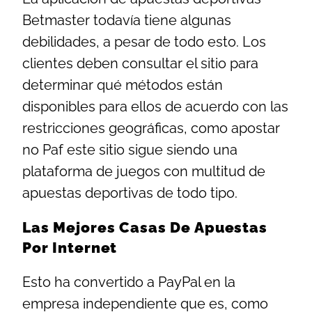
Betmaster todavía tiene algunas
debilidades, a pesar de todo esto. Los
clientes deben consultar el sitio para
determinar qué métodos están
disponibles para ellos de acuerdo con las
restricciones geográficas, como apostar
no Paf este sitio sigue siendo una
plataforma de juegos con multitud de
apuestas deportivas de todo tipo.
Las Mejores Casas De Apuestas
Por Internet
Esto ha convertido a PayPal en la
empresa independiente que es, como