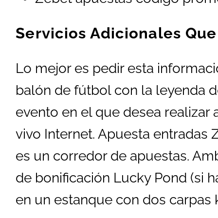
Servicios Adicionales Qu
Lo mejor es pedir esta informació
balón de fútbol con la leyenda d
evento en el que desea realizar
vivo Internet. Apuesta entradas Z
es un corredor de apuestas. Am
de bonificación Lucky Pond (si 
en un estanque con dos carpas k