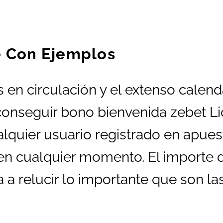
e Con Ejemplos
 en circulación y el extenso calenda
nseguir bono bienvenida zebet Lio
alquier usuario registrado en apues
n cualquier momento. El importe d
a a relucir lo importante que son la