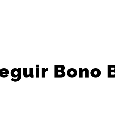
guir Bono 