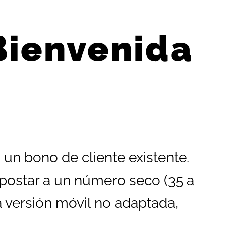
Bienvenida
 un bono de cliente existente.
apostar a un número seco (35 a
 versión móvil no adaptada,