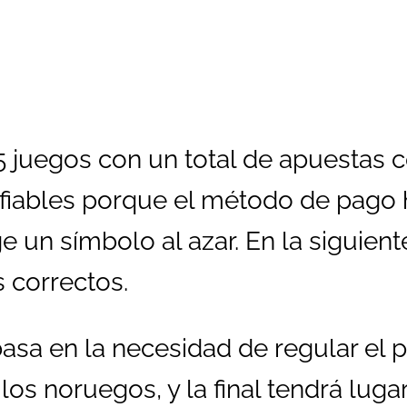
5 juegos con un total de apuestas 
nfiables porque el método de pago 
ge un símbolo al azar. En la sigui
 correctos.
asa en la necesidad de regular el 
os noruegos, y la final tendrá lugar 