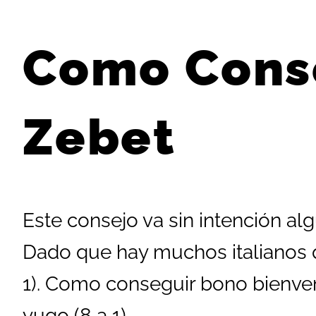
Como Conse
Zebet
Este consejo va sin intención al
Dado que hay muchos italianos q
1). Como conseguir bono bienven
yugo (8 a 1).