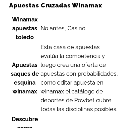
Apuestas Cruzadas Winamax
Winamax
apuestas
No antes, Casino.
toledo
Esta casa de apuestas
evalúa la competencia y
Apuestas
luego crea una oferta de
saques de
apuestas con probabilidades,
esquina
como editar apuesta en
winamax
winamax el catálogo de
deportes de Powbet cubre
todas las disciplinas posibles.
Descubre