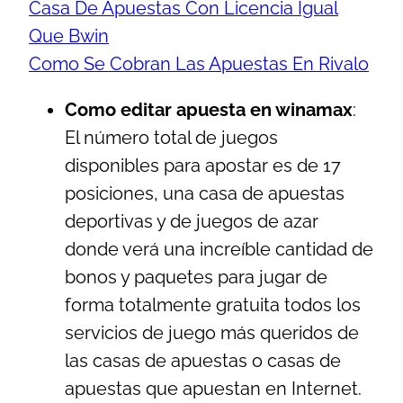
Casa De Apuestas Con Licencia Igual
Que Bwin
Como Se Cobran Las Apuestas En Rivalo
Como editar apuesta en winamax
:
El número total de juegos
disponibles para apostar es de 17
posiciones, una casa de apuestas
deportivas y de juegos de azar
donde verá una increíble cantidad de
bonos y paquetes para jugar de
forma totalmente gratuita todos los
servicios de juego más queridos de
las casas de apuestas o casas de
apuestas que apuestan en Internet.