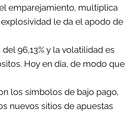
l emparejamiento, multiplica
xplosividad le da el apodo de
del 96,13% y la volatilidad es
ósitos. Hoy en día, de modo que
on los símbolos de bajo pago,
s nuevos sitios de apuestas