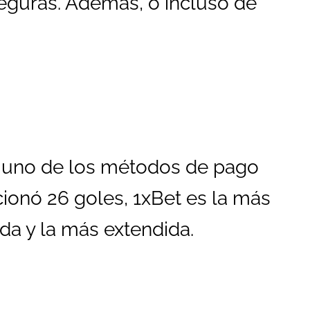
eguras. Además, o incluso de
s uno de los métodos de pago
cionó 26 goles, 1xBet es la más
da y la más extendida.