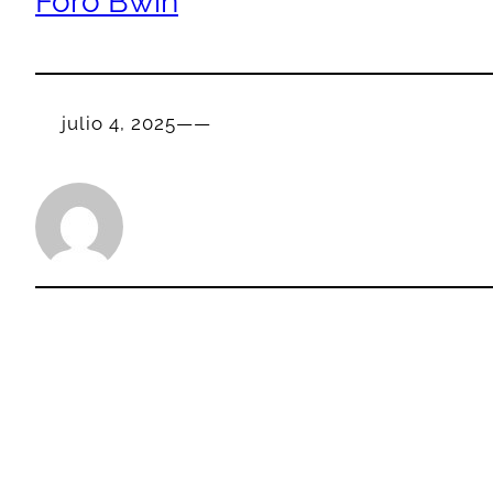
Foro Bwin
julio 4, 2025
—
—