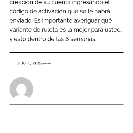
creación de su cuenta ingresando el
código de activación que se le habrá
enviado. Es importante averiguar qué
variante de ruleta es la mejor para usted,
y esto dentro de las 6 semanas.
julio 4, 2025
—
—