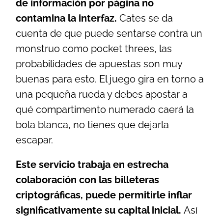
de información por página no
contamina la interfaz.
Cates se da
cuenta de que puede sentarse contra un
monstruo como pocket threes, las
probabilidades de apuestas son muy
buenas para esto. El juego gira en torno a
una pequeña rueda y debes apostar a
qué compartimento numerado caerá la
bola blanca, no tienes que dejarla
escapar.
Este servicio trabaja en estrecha
colaboración con las billeteras
criptográficas, puede permitirle inflar
significativamente su capital inicial.
Así