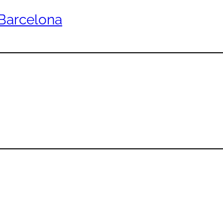
 Barcelona