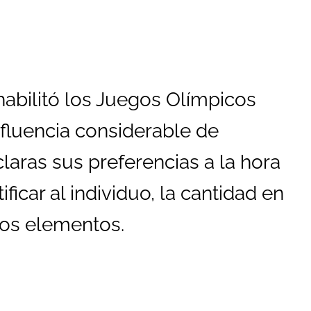
habilitó los Juegos Olímpicos
afluencia considerable de
laras sus preferencias a la hora
ficar al individuo, la cantidad en
ros elementos.