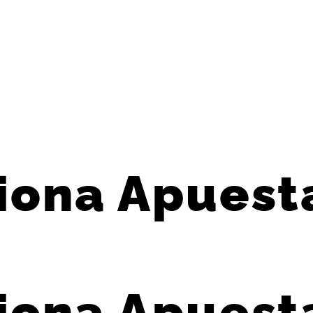
ona Apuest
ona Apuest