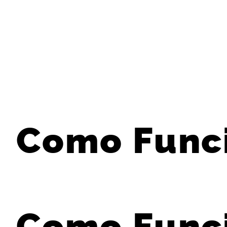
Saltar
al
contenido
Como Funci
Como Funci