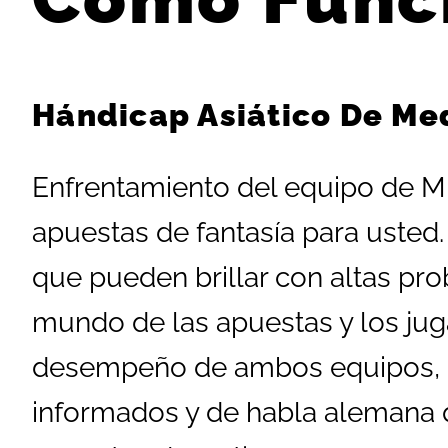
Hándicap Asiático De Me
Enfrentamiento del equipo de Min
apuestas de fantasía para usted
que pueden brillar con altas pr
mundo de las apuestas y los jug
desempeño de ambos equipos, 
informados y de habla alemana 