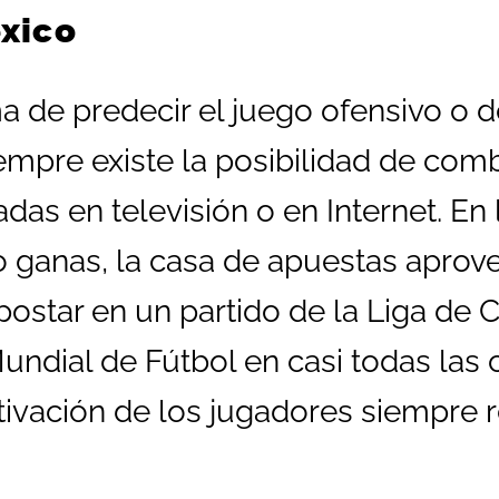
xico
a de predecir el juego ofensivo o 
empre existe la posibilidad de comb
adas en televisión o en Internet. E
 ganas, la casa de apuestas aprov
ostar en un partido de la Liga de
Mundial de Fútbol en casi todas la
ivación de los jugadores siempre re