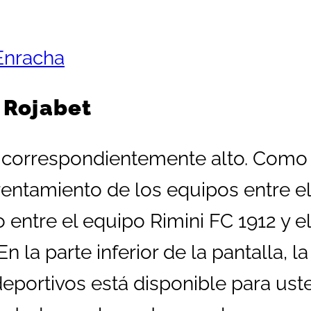
Enracha
 Rojabet
correspondientemente alto. Como f
rentamiento de los equipos entre el 
entre el equipo Rimini FC 1912 y el 
 la parte inferior de la pantalla, la
eportivos está disponible para ust