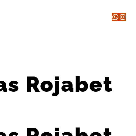
http:/
Inst
as Rojabet
as Rojabet