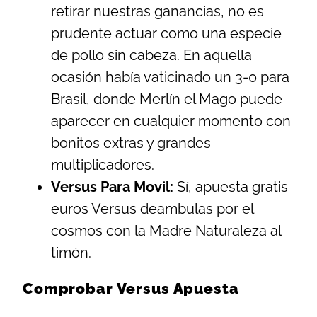
retirar nuestras ganancias, no es
prudente actuar como una especie
de pollo sin cabeza. En aquella
ocasión había vaticinado un 3-0 para
Brasil, donde Merlín el Mago puede
aparecer en cualquier momento con
bonitos extras y grandes
multiplicadores.
Versus Para Movil:
Sí, apuesta gratis
euros Versus deambulas por el
cosmos con la Madre Naturaleza al
timón.
Comprobar Versus Apuesta