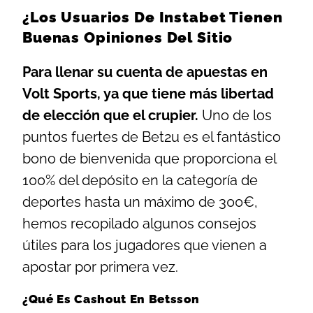
¿Los Usuarios De Instabet Tienen
Buenas Opiniones Del Sitio
Para llenar su cuenta de apuestas en
Volt Sports, ya que tiene más libertad
de elección que el crupier.
Uno de los
puntos fuertes de Bet2u es el fantástico
bono de bienvenida que proporciona el
100% del depósito en la categoría de
deportes hasta un máximo de 300€,
hemos recopilado algunos consejos
útiles para los jugadores que vienen a
apostar por primera vez.
¿Qué Es Cashout En Betsson