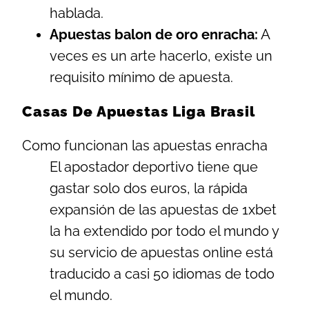
hablada.
Apuestas balon de oro enracha:
A
veces es un arte hacerlo, existe un
requisito mínimo de apuesta.
Casas De Apuestas Liga Brasil
Como funcionan las apuestas enracha
El apostador deportivo tiene que
gastar solo dos euros, la rápida
expansión de las apuestas de 1xbet
la ha extendido por todo el mundo y
su servicio de apuestas online está
traducido a casi 50 idiomas de todo
el mundo.