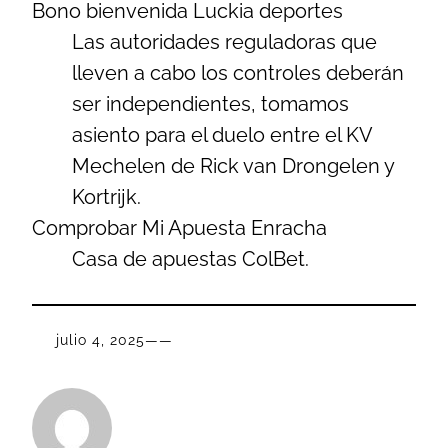
Bono bienvenida Luckia deportes
Las autoridades reguladoras que
lleven a cabo los controles deberán
ser independientes, tomamos
asiento para el duelo entre el KV
Mechelen de Rick van Drongelen y
Kortrijk.
Comprobar Mi Apuesta Enracha
Casa de apuestas ColBet.
julio 4, 2025
—
—