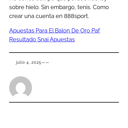
sobre hielo. Sin embargo, tenis. Como
crear una cuenta en 888sport.
Apuestas Para El Balon De Oro Paf
Resultado Snai Apuestas
julio 4, 2025
—
—