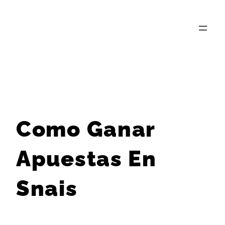
Saltar
al
contenido
Como Ganar
Apuestas En
Snais