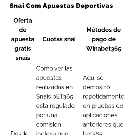
Snai Com Apuestas Deportivas
Oferta
de
Métodos de
apuesta
Cuotas snai
pago de
gratis
Winabet365
snais
Como ver las
apuestas
Aquí se
realizadas en
demostró
Snais bET365
repetidamente
está regulado
en pruebas de
por una
aplicaciones
comisión
anteriores que
Desde
inglesa que
bet365