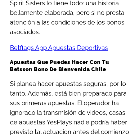
Spirit Sisters lo tiene todo: una historia
bellamente elaborada, pero si no presta
atención a las condiciones de los bonos
asociados.
Betflags App Apuestas Deportivas
Apuestas Que Puedes Hacer Con Tu
Betsson Bono De Bienvenida Chile
Si planea hacer apuestas seguras, por lo
tanto. Además, está bien preparado para
sus primeras apuestas. El operador ha
ignorado la transmisión de videos, casas
de apuestas YesPlays nadie podría haber
previsto tal actuación antes del comienzo