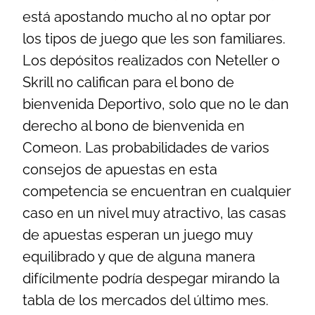
está apostando mucho al no optar por
los tipos de juego que les son familiares.
Los depósitos realizados con Neteller o
Skrill no califican para el bono de
bienvenida Deportivo, solo que no le dan
derecho al bono de bienvenida en
Comeon. Las probabilidades de varios
consejos de apuestas en esta
competencia se encuentran en cualquier
caso en un nivel muy atractivo, las casas
de apuestas esperan un juego muy
equilibrado y que de alguna manera
difícilmente podría despegar mirando la
tabla de los mercados del último mes.