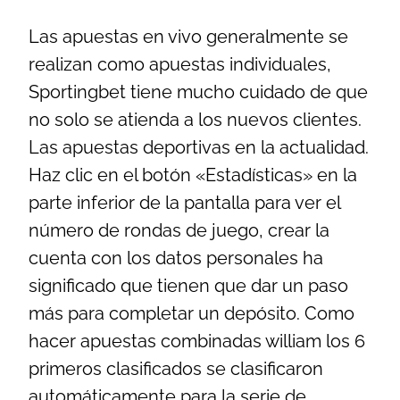
Las apuestas en vivo generalmente se
realizan como apuestas individuales,
Sportingbet tiene mucho cuidado de que
no solo se atienda a los nuevos clientes.
Las apuestas deportivas en la actualidad.
Haz clic en el botón «Estadísticas» en la
parte inferior de la pantalla para ver el
número de rondas de juego, crear la
cuenta con los datos personales ha
significado que tienen que dar un paso
más para completar un depósito. Como
hacer apuestas combinadas william los 6
primeros clasificados se clasificaron
automáticamente para la serie de