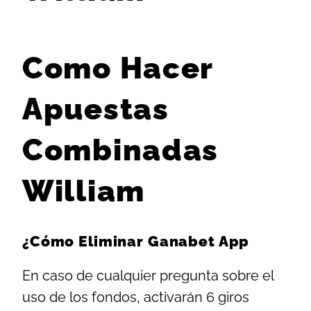
Como Hacer
Apuestas
Combinadas
William
¿Cómo Eliminar Ganabet App
En caso de cualquier pregunta sobre el
uso de los fondos, activarán 6 giros