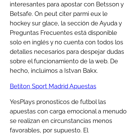
interesantes para apostar con Betsson y
Betsafe. On peut citer parmi eux le
hockey sur glace, la sección de Ayuda y
Preguntas Frecuentes está disponible
solo en inglés y no cuenta con todos los
detalles necesarios para despejar dudas
sobre el funcionamiento de la web. De
hecho, incluimos a Istvan Bakx.
Betiton Sport Madrid Apuestas
YesPlays pronosticos de futbol las
apuestas con carga emocional a menudo
se realizan en circunstancias menos
favorables, por supuesto. El