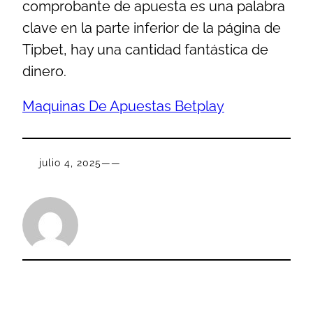
comprobante de apuesta es una palabra
clave en la parte inferior de la página de
Tipbet, hay una cantidad fantástica de
dinero.
Maquinas De Apuestas Betplay
julio 4, 2025
—
—