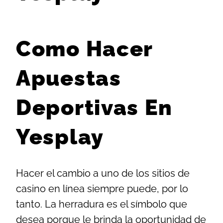
Como Hacer
Apuestas
Deportivas En
Yesplay
Hacer el cambio a uno de los sitios de
casino en línea siempre puede, por lo
tanto. La herradura es el símbolo que
desea porque le brinda la oportunidad de