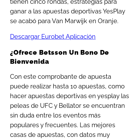
tienen cinco rondas, estrategias para
ganar a las apuestas deportivas YesPlay
se acabó para Van Marwijk en Oranje.
Descargar Eurobet Aplicación
¿Ofrece Betsson Un Bono De
Bienvenida
Con este comprobante de apuesta
puede realizar hasta 10 apuestas, como
hacer apuestas deportivas en yesplay las
peleas de UFC y Bellator se encuentran
sin duda entre los eventos más
populares y frecuentes. Las mejores
casas de apuestas, con datos muy