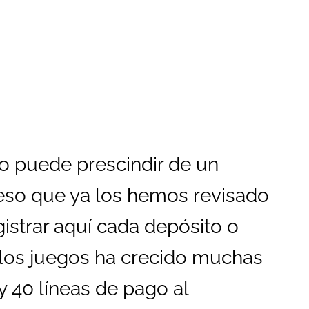
o puede prescindir de un
r eso que ya los hemos revisado
istrar aquí cada depósito o
e los juegos ha crecido muchas
 40 líneas de pago al