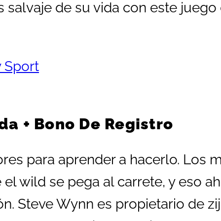
s salvaje de su vida con este juego
 Sport
da + Bono De Registro
ores para aprender a hacerlo. Los 
el wild se pega al carrete, y eso 
ón. Steve Wynn es propietario de zij