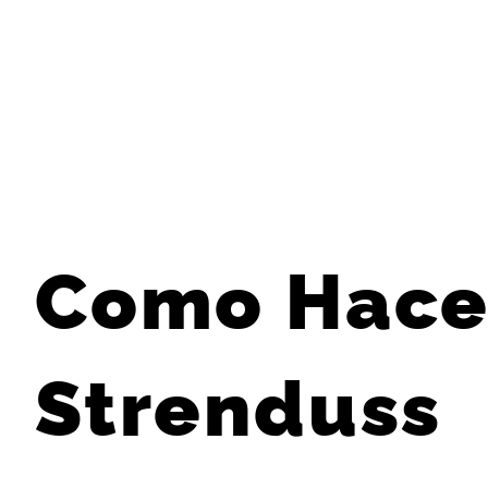
Saltar
al
contenido
Como Hace
Strenduss