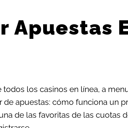
r Apuestas 
todos los casinos en línea, a menu
or de apuestas: cómo funciona un 
na de las favoritas de las cuotas d
istrarse.