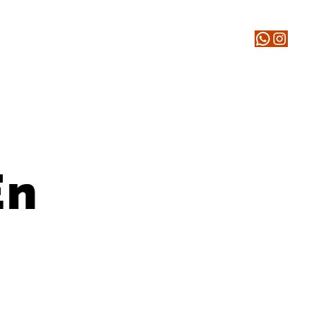
http:/
Inst
En