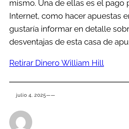
mismo. Una de ellas es el pago 
Internet, como hacer apuestas e
gustaría informar en detalle sob
desventajas de esta casa de apu
Retirar Dinero William Hill
julio 4, 2025
—
—