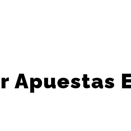
r Apuestas 