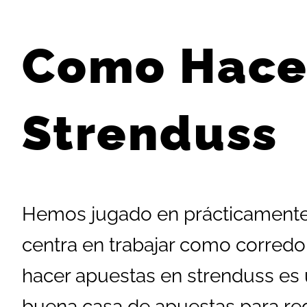
Como Hace
Strenduss
Hemos jugado en prácticamente 
centra en trabajar como corred
hacer apuestas en strenduss es u
buena casa de apuestas para reg