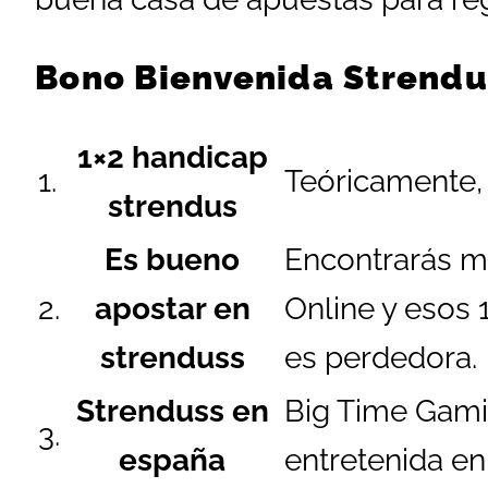
Bono Bienvenida Strendu
1×2 handicap
1.
Teóricamente, 
strendus
Es bueno
Encontrarás me
2.
apostar en
Online y esos 
strenduss
es perdedora.
Strenduss en
Big Time Gami
3.
españa
entretenida en