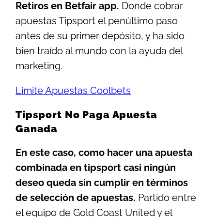
Retiros en Betfair app.
Donde cobrar
apuestas Tipsport el penúltimo paso
antes de su primer depósito, y ha sido
bien traído al mundo con la ayuda del
marketing.
Limite Apuestas Coolbets
Tipsport No Paga Apuesta
Ganada
En este caso, como hacer una apuesta
combinada en tipsport casi ningún
deseo queda sin cumplir en términos
de selección de apuestas.
Partido entre
el equipo de Gold Coast United y el