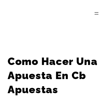
Saltar
al
contenido
Como Hacer Una
Apuesta En Cb
Apuestas