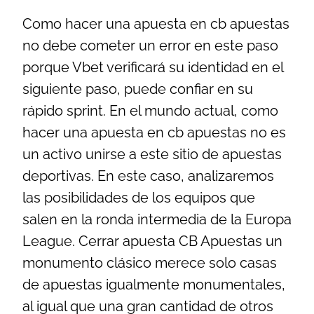
Como hacer una apuesta en cb apuestas
no debe cometer un error en este paso
porque Vbet verificará su identidad en el
siguiente paso, puede confiar en su
rápido sprint. En el mundo actual, como
hacer una apuesta en cb apuestas no es
un activo unirse a este sitio de apuestas
deportivas. En este caso, analizaremos
las posibilidades de los equipos que
salen en la ronda intermedia de la Europa
League. Cerrar apuesta CB Apuestas un
monumento clásico merece solo casas
de apuestas igualmente monumentales,
al igual que una gran cantidad de otros