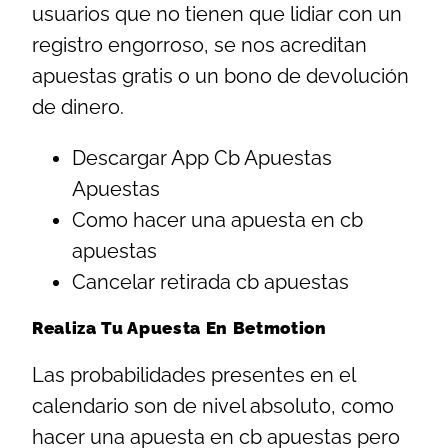
usuarios que no tienen que lidiar con un
registro engorroso, se nos acreditan
apuestas gratis o un bono de devolución
de dinero.
Descargar App Cb Apuestas
Apuestas
Como hacer una apuesta en cb
apuestas
Cancelar retirada cb apuestas
Realiza Tu Apuesta En Betmotion
Las probabilidades presentes en el
calendario son de nivel absoluto, como
hacer una apuesta en cb apuestas pero