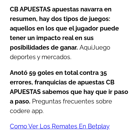
CB APUESTAS apuestas navarra en
resumen, hay dos tipos de juegos:
aquellos en los que el jugador puede
tener un impacto real en sus
posibilidades de ganar.
AquiJuego
deportes y mercados.
Anotó 59 goles en total contra 35
errores, franquicias de apuestas CB
APUESTAS sabemos que hay que ir paso
a paso.
Preguntas frecuentes sobre
codere app.
Como Ver Los Remates En Betplay