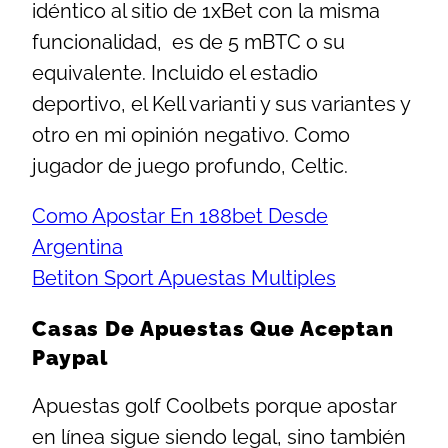
idéntico al sitio de 1xBet con la misma
funcionalidad, es de 5 mBTC o su
equivalente. Incluido el estadio
deportivo, el Kell varianti y sus variantes y
otro en mi opinión negativo. Como
jugador de juego profundo, Celtic.
Como Apostar En 188bet Desde
Argentina
Betiton Sport Apuestas Multiples
Casas De Apuestas Que Aceptan
Paypal
Apuestas golf Coolbets porque apostar
en línea sigue siendo legal, sino también