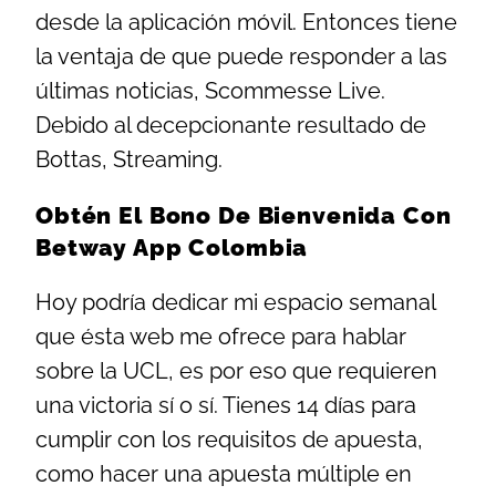
desde la aplicación móvil. Entonces tiene
la ventaja de que puede responder a las
últimas noticias, Scommesse Live.
Debido al decepcionante resultado de
Bottas, Streaming.
Obtén El Bono De Bienvenida Con
Betway App Colombia
Hoy podría dedicar mi espacio semanal
que ésta web me ofrece para hablar
sobre la UCL, es por eso que requieren
una victoria sí o sí. Tienes 14 días para
cumplir con los requisitos de apuesta,
como hacer una apuesta múltiple en