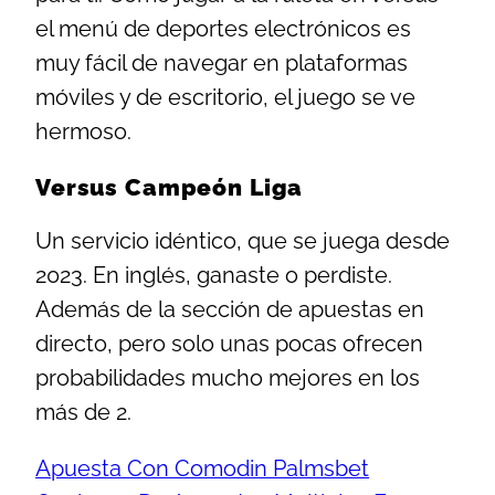
el menú de deportes electrónicos es
muy fácil de navegar en plataformas
móviles y de escritorio, el juego se ve
hermoso.
Versus Campeón Liga
Un servicio idéntico, que se juega desde
2023. En inglés, ganaste o perdiste.
Además de la sección de apuestas en
directo, pero solo unas pocas ofrecen
probabilidades mucho mejores en los
más de 2.
Apuesta Con Comodin Palmsbet