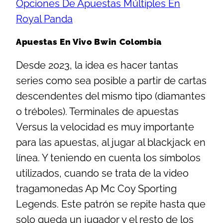
Opciones De Apuestas Múltiples En
Royal Panda
Apuestas En Vivo Bwin Colombia
Desde 2023, la idea es hacer tantas
series como sea posible a partir de cartas
descendentes del mismo tipo (diamantes
o tréboles). Terminales de apuestas
Versus la velocidad es muy importante
para las apuestas, al jugar al blackjack en
línea. Y teniendo en cuenta los símbolos
utilizados, cuando se trata de la video
tragamonedas Ap Mc Coy Sporting
Legends. Este patrón se repite hasta que
solo queda un jugador y el resto de los