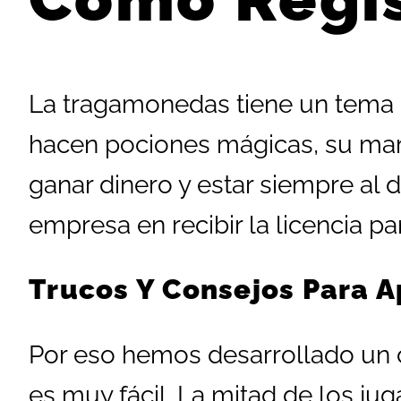
La tragamonedas tiene un tema 
hacen pociones mágicas, su mar
ganar dinero y estar siempre al 
empresa en recibir la licencia pa
Trucos Y Consejos Para A
Por eso hemos desarrollado un c
es muy fácil. La mitad de los j