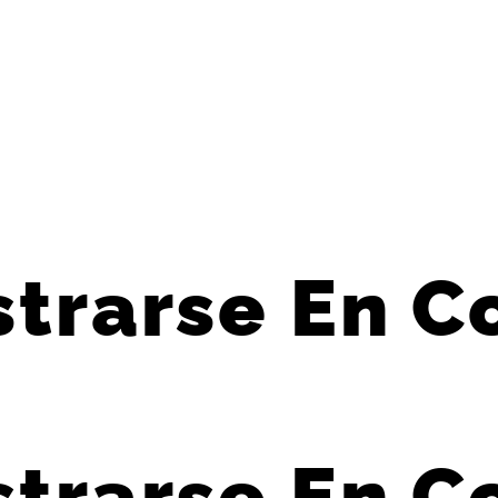
trarse En C
trarse En C