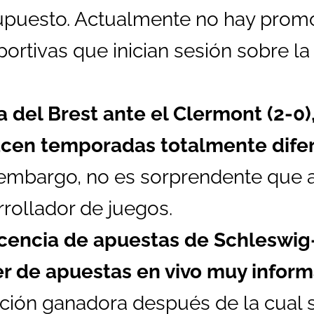
supuesto. Actualmente no hay prom
portivas que inician sesión sobre l
ia del Brest ante el Clermont (2-
acen temporadas totalmente difer
 embargo, no es sorprendente que a
rollador de juegos.
encia de apuestas de Schleswig-
er de apuestas en vivo muy inform
ción ganadora después de la cual se