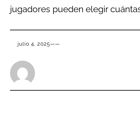
jugadores pueden elegir cuántas 
julio 4, 2025
—
—