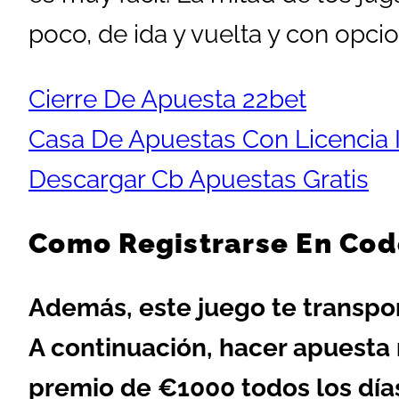
poco, de ida y vuelta y con opc
Cierre De Apuesta 22bet
Casa De Apuestas Con Licencia 
Descargar Cb Apuestas Gratis
Como Registrarse En Cod
Además, este juego te transpor
A continuación, hacer apuest
premio de €1000 todos los día