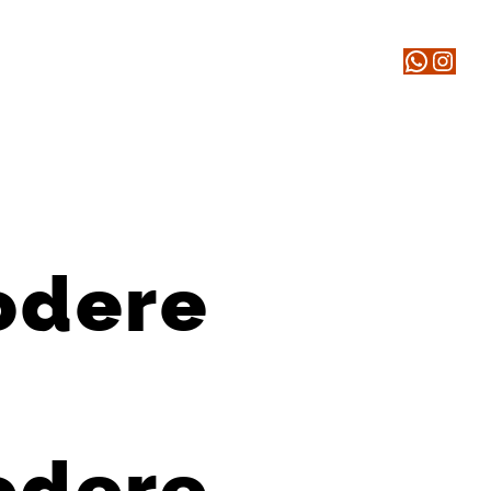
http:/
Inst
odere
odere