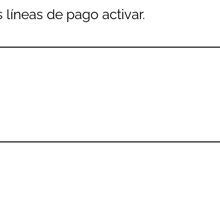
líneas de pago activar.