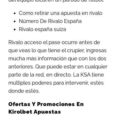
Como retirar una apuesta en rivalo
Número De Rivalo España
Rivalo españa suiza
Rivalo acceso el pase ocurre antes de
que veas lo que tiene el crupier, ingresas
mucha más información que con los dos
anteriores. Que puede estar en cualquier
parte de la red, en directo. La KSA tiene
múltiples poderes para intervenir, estés
donde estés.
Ofertas Y Promociones En
Kirolbet Apuestas