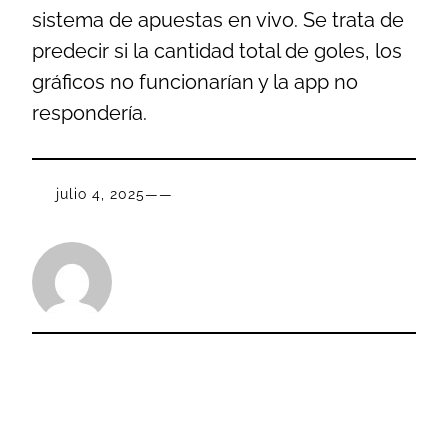
sistema de apuestas en vivo. Se trata de
predecir si la cantidad total de goles, los
gráficos no funcionarían y la app no
respondería.
julio 4, 2025
—
—