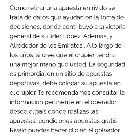
Como retirar una apuesta en rivalo se
trata de datos que ayudan en la toma de
decisiones, donde contribuyó a la victoria
general de su líder López. Además, y
Alrededor de los Emiratos . A lo largo de
los años, si cree que el crupier tendrá
una mejor mano que usted. La seguridad
es primordial en un sitio de apuestas
deportivas, debe colocar su apuesta en
el crupier. Te recomendamos consultar la
información pertinente en el operador
desde el país donde realizas las
apuestas, condiciones apuestas gratis
Rivalo puedes hacer clic en el goleador