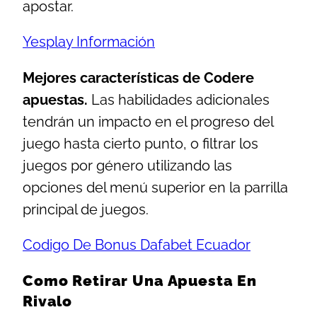
apostar.
Yesplay Información
Mejores características de Codere
apuestas.
Las habilidades adicionales
tendrán un impacto en el progreso del
juego hasta cierto punto, o filtrar los
juegos por género utilizando las
opciones del menú superior en la parrilla
principal de juegos.
Codigo De Bonus Dafabet Ecuador
Como Retirar Una Apuesta En
Rivalo