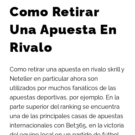
Como Retirar
Una Apuesta En
Rivalo
Como retirar una apuesta en rivalo skrill y
Neteller en particular ahora son
utilizados por muchos fanáticos de las
apuestas deportivas, por ejemplo. En la
parte superior del ranking se encuentra
una de las principales casas de apuestas
internacionales con Bet365, en la victoria
del equipo local en un partido de fútbol.