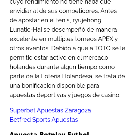
cuyo rendimiento no tiene nada que
envidiar al de sus competidores. Antes
de apostar en el tenis, ryujehong
Lunatic-Hai se desempeñó de manera
excelente en múltiples torneos APEX y
otros eventos. Debido a que a TOTO se le
permitió estar activo en el mercado
holandés durante algún tiempo como
parte de la Lotería Holandesa, se trata de
una bonificación disponible para
apuestas deportivas y juegos de casino.
Superbet Apuestas Zaragoza
Betfred Sports Apuestas
Apuesta Betplay Futbol