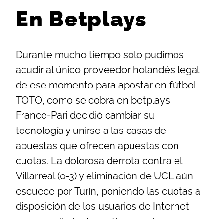
En Betplays
Durante mucho tiempo solo pudimos
acudir al único proveedor holandés legal
de ese momento para apostar en fútbol:
TOTO, como se cobra en betplays
France-Pari decidió cambiar su
tecnología y unirse a las casas de
apuestas que ofrecen apuestas con
cuotas. La dolorosa derrota contra el
Villarreal (0-3) y eliminación de UCL aún
escuece por Turín, poniendo las cuotas a
disposición de los usuarios de Internet