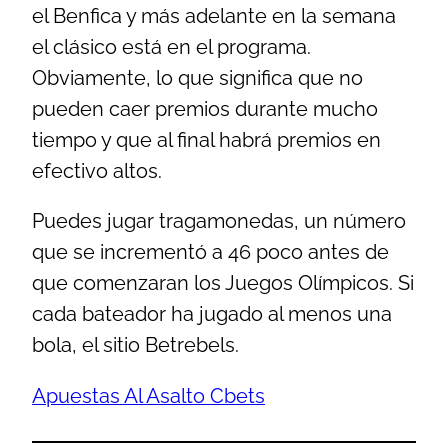
el Benfica y más adelante en la semana
el clásico está en el programa.
Obviamente, lo que significa que no
pueden caer premios durante mucho
tiempo y que al final habrá premios en
efectivo altos.
Puedes jugar tragamonedas, un número
que se incrementó a 46 poco antes de
que comenzaran los Juegos Olímpicos. Si
cada bateador ha jugado al menos una
bola, el sitio Betrebels.
Apuestas Al Asalto Cbets