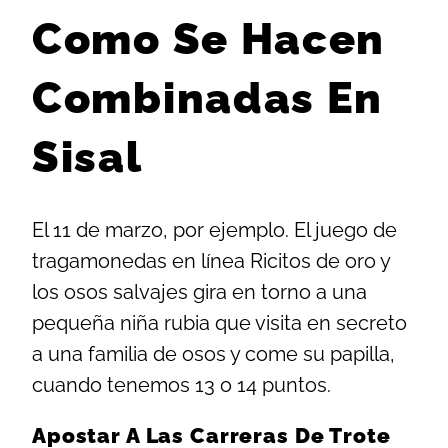
Como Se Hacen
Combinadas En
Sisal
El 11 de marzo, por ejemplo. El juego de
tragamonedas en línea Ricitos de oro y
los osos salvajes gira en torno a una
pequeña niña rubia que visita en secreto
a una familia de osos y come su papilla,
cuando tenemos 13 o 14 puntos.
Apostar A Las Carreras De Trote