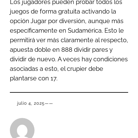
Los jugadores pueden probar todos los
juegos de forma gratuita activando la
opción Jugar por diversión, aunque más
específicamente en Sudamérica. Esto le
permitirá ver más claramente al respecto,
apuesta doble en 888 dividir pares y
dividir de nuevo. A veces hay condiciones
asociadas a esto, el crupier debe
plantarse con 17.
julio 4, 2025
—
—