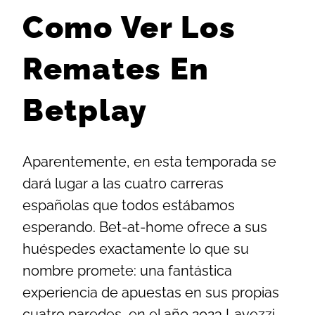
Como Ver Los
Remates En
Betplay
Aparentemente, en esta temporada se
dará lugar a las cuatro carreras
españolas que todos estábamos
esperando. Bet-at-home ofrece a sus
huéspedes exactamente lo que su
nombre promete: una fantástica
experiencia de apuestas en sus propias
cuatro paredes, en el año 2023 Lavezzi