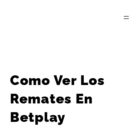
Saltar
al
contenido
Como Ver Los
Remates En
Betplay