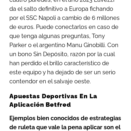
da el salto definitivo a Europa fichando
por el SSC Napoli a cambio de 6 millones
de euros. Puede conectarlos en caso de
que tenga algunas preguntas, Tony
Parker o el argentino Manu Ginobilli. Con
un bono Sin Depósito, razón por la cual
han perdido el brillo característico de
este equipo y ha dejado de ser un serio
contendor en el salvaje oeste.
Apuestas Deportivas En La
Aplicación Betfred
Ejemplos bien conocidos de estrategias
de ruleta que vale la pena aplicar son el