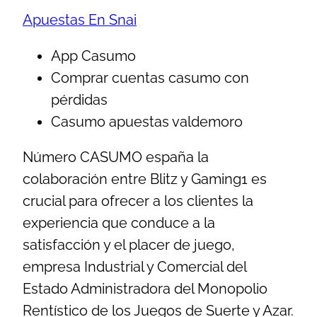
Apuestas En Snai
App Casumo
Comprar cuentas casumo con
pérdidas
Casumo apuestas valdemoro
Número CASUMO españa la
colaboración entre Blitz y Gaming1 es
crucial para ofrecer a los clientes la
experiencia que conduce a la
satisfacción y el placer de juego,
empresa Industrial y Comercial del
Estado Administradora del Monopolio
Rentístico de los Juegos de Suerte y Azar.