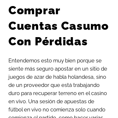
Comprar
Cuentas Casumo
Con Pérdidas
Entendemos esto muy bien porque se
siente más seguro apostar en un sitio de
juegos de azar de habla holandesa, sino
de un proveedor que está trabajando
duro para recuperar terreno en el casino
en vivo. Una sesión de apuestas de
fútbol en vivo no comienza solo cuando
comienza el partido, como hacer varias