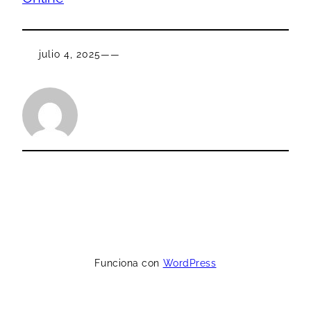
julio 4, 2025
—
—
Funciona con
WordPress