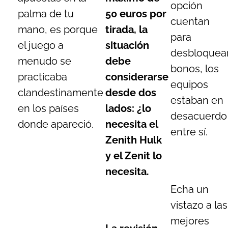
opción
palma de tu
50 euros por
cuentan
mano, es porque
tirada, la
para
el juego a
situación
desbloquea
menudo se
debe
bonos, los
practicaba
considerarse
equipos
clandestinamente
desde dos
estaban en
en los países
lados: ¿lo
desacuerdo
donde apareció.
necesita el
entre sí.
Zenith Hulk
y el Zenit lo
necesita.
Echa un
vistazo a las
mejores