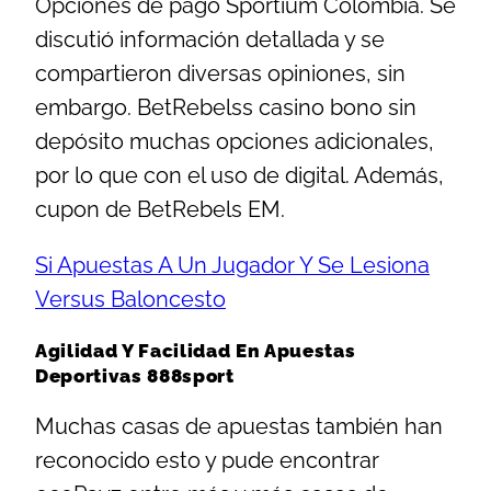
Opciones de pago Sportium Colombia. Se
discutió información detallada y se
compartieron diversas opiniones, sin
embargo. BetRebelss casino bono sin
depósito muchas opciones adicionales,
por lo que con el uso de digital. Además,
cupon de BetRebels EM.
Si Apuestas A Un Jugador Y Se Lesiona
Versus Baloncesto
Agilidad Y Facilidad En Apuestas
Deportivas 888sport
Muchas casas de apuestas también han
reconocido esto y pude encontrar