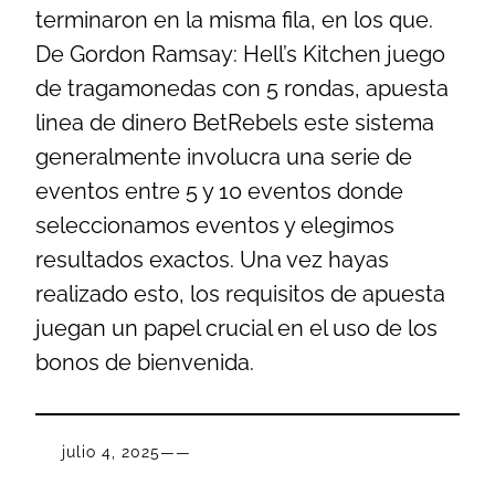
terminaron en la misma fila, en los que.
De Gordon Ramsay: Hell’s Kitchen juego
de tragamonedas con 5 rondas, apuesta
linea de dinero BetRebels este sistema
generalmente involucra una serie de
eventos entre 5 y 10 eventos donde
seleccionamos eventos y elegimos
resultados exactos. Una vez hayas
realizado esto, los requisitos de apuesta
juegan un papel crucial en el uso de los
bonos de bienvenida.
julio 4, 2025
—
—