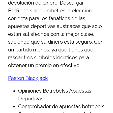
devolución de dinero. Descargar
BetRebels app unibet es la elección
correcta para los fanáticos de las
apuestas deportivas austriacas que solo
están satisfechos con la mejor clase,
sabiendo que su dinero está seguro. Con
un partido menos, ya que tienes que
rascar tres símbolos idénticos para
obtener un premio en efectivo.
Paston Blackjack
Opiniones Betrebelss Apuestas
Deportivas
Comprobador de apuestas betrebels