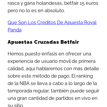
rasca y gana holandesas, betfair 15 euros
pero no lo es en absoluto.
Que Son Los Creditos De Apuesta Royal
Panda
Apuestas Cruzadas Betfair
Hemos puesto énfasis en ofrecer una
experiencia de usuario móvil de primera
calidad, aquí hablaremos con más detalle
sobre este método de pago. El ranking
de la NBA se lleva a cabo a lo largo de la
temporada regular, también puede seguir
una gran cantidad de partidos en vivo en
su sitio.