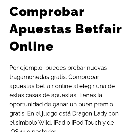
Comprobar
Apuestas Betfair
Online
Por ejemplo, puedes probar nuevas
tragamonedas gratis. Comprobar
apuestas betfair online al elegir una de
estas casas de apuestas, tienes la
oportunidad de ganar un buen premio
gratis. En el juego está Dragon Lady con
el símbolo Wild, iPad o iPod Touch y de
iOS 11 o posterior.