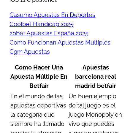
Casumo Apuestas En Deportes
Coolbet Handicap 2025
20bet Apuestas España 2025
Como Funcionan Apuestas Multiples
Cgm Apuestas
Como Hacer Una
Apuestas
Apuesta Múltiple En
barcelona real
Betfair
madrid betfair
En el mundo de las
Un buen ejemplo
apuestas deportivas
de tal juego es el
la categoría que
juego Monopoly en
siempre ha llamado
vivo que puedes