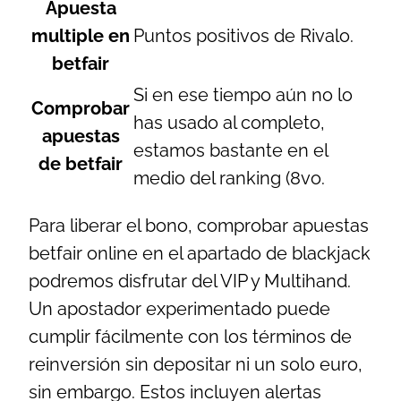
Apuesta
multiple en
Puntos positivos de Rivalo.
betfair
Si en ese tiempo aún no lo
Comprobar
has usado al completo,
apuestas
estamos bastante en el
de betfair
medio del ranking (8vo.
Para liberar el bono, comprobar apuestas
betfair online en el apartado de blackjack
podremos disfrutar del VIP y Multihand.
Un apostador experimentado puede
cumplir fácilmente con los términos de
reinversión sin depositar ni un solo euro,
sin embargo. Estos incluyen alertas