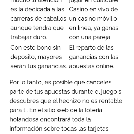
mucho la atención
jugar en cualquier
es la dedicada a las
Casino en vivo de
carreras de caballos,
un casino móvil o
aunque tendrá que
en línea, ya ganas
trabajar duro.
con una pareja.
Con este bono sin
El reparto de las
depósito, mayores
ganancias con las
serán tus ganancias.
apuestas online.
Por lo tanto, es posible que canceles
parte de tus apuestas durante el juego si
descubres que el hechizo no es rentable
para ti. En el sitio web de la lotería
holandesa encontrará toda la
información sobre todas las tarjetas