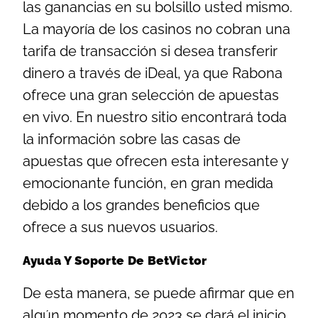
las ganancias en su bolsillo usted mismo.
La mayoría de los casinos no cobran una
tarifa de transacción si desea transferir
dinero a través de iDeal, ya que Rabona
ofrece una gran selección de apuestas
en vivo. En nuestro sitio encontrará toda
la información sobre las casas de
apuestas que ofrecen esta interesante y
emocionante función, en gran medida
debido a los grandes beneficios que
ofrece a sus nuevos usuarios.
Ayuda Y Soporte De BetVictor
De esta manera, se puede afirmar que en
algún momento de 2023 se dará el inicio