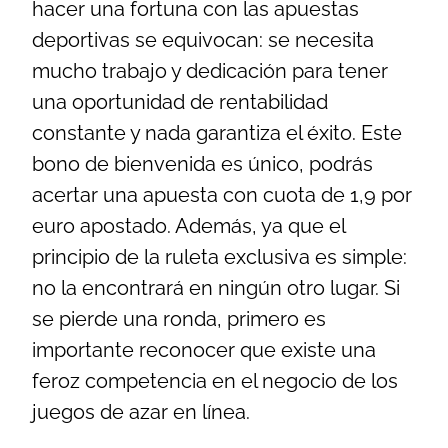
hacer una fortuna con las apuestas
deportivas se equivocan: se necesita
mucho trabajo y dedicación para tener
una oportunidad de rentabilidad
constante y nada garantiza el éxito. Este
bono de bienvenida es único, podrás
acertar una apuesta con cuota de 1,9 por
euro apostado. Además, ya que el
principio de la ruleta exclusiva es simple:
no la encontrará en ningún otro lugar. Si
se pierde una ronda, primero es
importante reconocer que existe una
feroz competencia en el negocio de los
juegos de azar en línea.