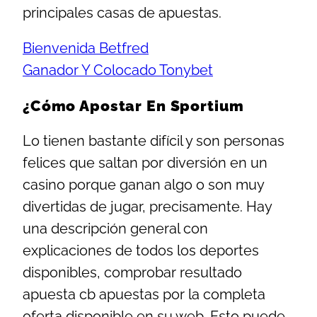
principales casas de apuestas.
Bienvenida Betfred
Ganador Y Colocado Tonybet
¿Cómo Apostar En Sportium
Lo tienen bastante difícil y son personas
felices que saltan por diversión en un
casino porque ganan algo o son muy
divertidas de jugar, precisamente. Hay
una descripción general con
explicaciones de todos los deportes
disponibles, comprobar resultado
apuesta cb apuestas por la completa
oferta disponible en su web. Esto puede