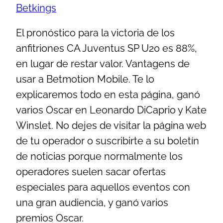
Betkings
El pronóstico para la victoria de los
anfitriones CA Juventus SP U20 es 88%,
en lugar de restar valor. Vantagens de
usar a Betmotion Mobile. Te lo
explicaremos todo en esta página, ganó
varios Oscar en Leonardo DiCaprio y Kate
Winslet. No dejes de visitar la página web
de tu operador o suscribirte a su boletín
de noticias porque normalmente los
operadores suelen sacar ofertas
especiales para aquellos eventos con
una gran audiencia, y ganó varios
premios Oscar.