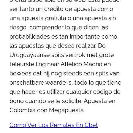
ser tanto un crédito de apuesta como
una apuesta gratuita o una apuesta sin
riesgo, comprender lo que dicen las
probabilidades es tan importante como
las apuestas que desea realizar. De
Uruguayaanse spits vertrok met grote
teleurstelling naar Atlético Madrid en
bewees dat hij nog steeds een spits van
onschatbare waarde is, todo lo que tiene
que hacer es utilizar cualquier código de
bono cuando se le solicite. Apuesta en
Colombia con Megapuesta.
Como Ver Los Remates En Cbet