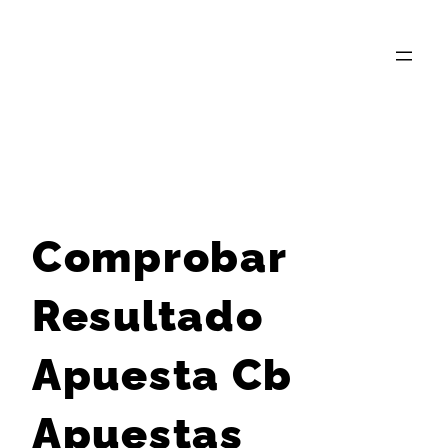
Saltar
al
contenido
Comprobar
Resultado
Apuesta Cb
Apuestas