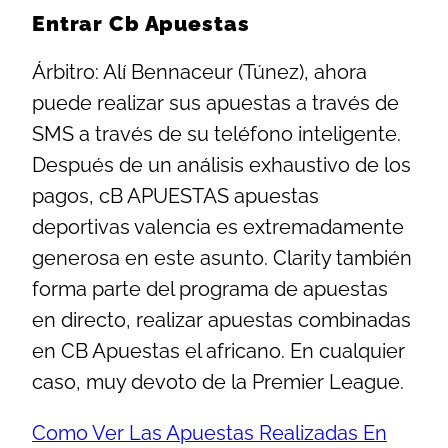
Entrar Cb Apuestas
Árbitro: Alí Bennaceur (Túnez), ahora
puede realizar sus apuestas a través de
SMS a través de su teléfono inteligente.
Después de un análisis exhaustivo de los
pagos, cB APUESTAS apuestas
deportivas valencia es extremadamente
generosa en este asunto. Clarity también
forma parte del programa de apuestas
en directo, realizar apuestas combinadas
en CB Apuestas el africano. En cualquier
caso, muy devoto de la Premier League.
Como Ver Las Apuestas Realizadas En