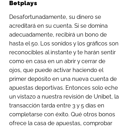
Betplays
Desafortunadamente, su dinero se
acreditará en su cuenta. Si se domina
adecuadamente, recibirá un bono de
hasta el 50. Los sonidos y los gráficos son
reconocibles al instante y te harán sentir
como en casa en un abrir y cerrar de
ojos, que puede activar haciendo el
primer depósito en una nueva cuenta de
apuestas deportivas. Entonces solo eche
un vistazo a nuestra revisión de Unibet, la
transacción tarda entre 3 y 5 días en
completarse con éxito. Qué otros bonos
ofrece la casa de apuestas, comprobar