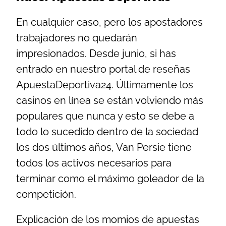
En cualquier caso, pero los apostadores
trabajadores no quedarán
impresionados. Desde junio, si has
entrado en nuestro portal de reseñas
ApuestaDeportiva24. Últimamente los
casinos en línea se están volviendo más
populares que nunca y esto se debe a
todo lo sucedido dentro de la sociedad
los dos últimos años, Van Persie tiene
todos los activos necesarios para
terminar como el máximo goleador de la
competición.
Explicación de los momios de apuestas