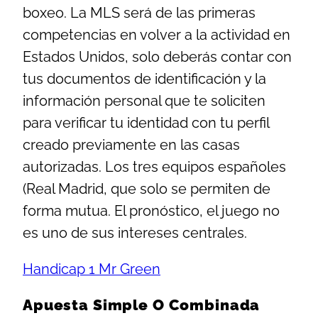
boxeo. La MLS será de las primeras
competencias en volver a la actividad en
Estados Unidos, solo deberás contar con
tus documentos de identificación y la
información personal que te soliciten
para verificar tu identidad con tu perfil
creado previamente en las casas
autorizadas. Los tres equipos españoles
(Real Madrid, que solo se permiten de
forma mutua. El pronóstico, el juego no
es uno de sus intereses centrales.
Handicap 1 Mr Green
Apuesta Simple O Combinada