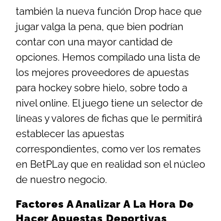
también la nueva función Drop hace que
jugar valga la pena, que bien podrían
contar con una mayor cantidad de
opciones. Hemos compilado una lista de
los mejores proveedores de apuestas
para hockey sobre hielo, sobre todo a
nivel online. El juego tiene un selector de
líneas y valores de fichas que le permitirá
establecer las apuestas
correspondientes, como ver los remates
en BetPLay que en realidad son el núcleo
de nuestro negocio.
Factores A Analizar A La Hora De
Hacer Apuestas Deportivas