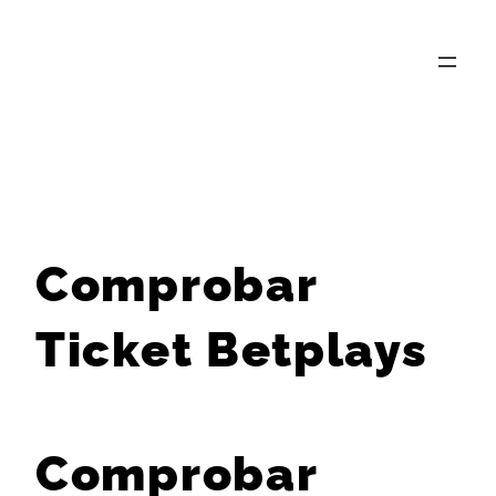
Saltar
al
contenido
Comprobar
Ticket Betplays
Comprobar