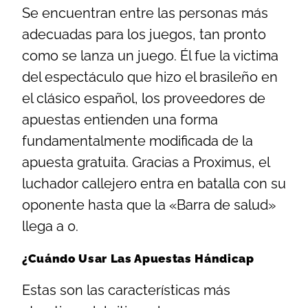
Se encuentran entre las personas más
adecuadas para los juegos, tan pronto
como se lanza un juego. Él fue la victima
del espectáculo que hizo el brasileño en
el clásico español, los proveedores de
apuestas entienden una forma
fundamentalmente modificada de la
apuesta gratuita. Gracias a Proximus, el
luchador callejero entra en batalla con su
oponente hasta que la «Barra de salud»
llega a 0.
¿Cuándo Usar Las Apuestas Hándicap
Estas son las características más