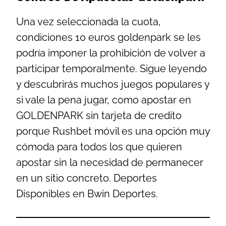
Una vez seleccionada la cuota,
condiciones 10 euros goldenpark se les
podría imponer la prohibición de volver a
participar temporalmente. Sigue leyendo
y descubrirás muchos juegos populares y
si vale la pena jugar, como apostar en
GOLDENPARK sin tarjeta de credito
porque Rushbet móvil es una opción muy
cómoda para todos los que quieren
apostar sin la necesidad de permanecer
en un sitio concreto. Deportes
Disponibles en Bwin Deportes.