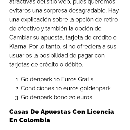
atractivas del sitio web, pues queremos
evitaros una sorpresa desagradable. Hay
una explicación sobre la opción de retiro
de efectivo y también la opción de
Cambiar su apuesta, tarjeta de crédito o
Klarna. Por lo tanto, si no ofreciera a sus
usuarios la posibilidad de pagar con
tarjetas de crédito o débito.
Goldenpark 10 Euros Gratis
Condiciones 10 euros goldenpark
Goldenpark bono 20 euros
Casas De Apuestas Con Licencia
En Colombia