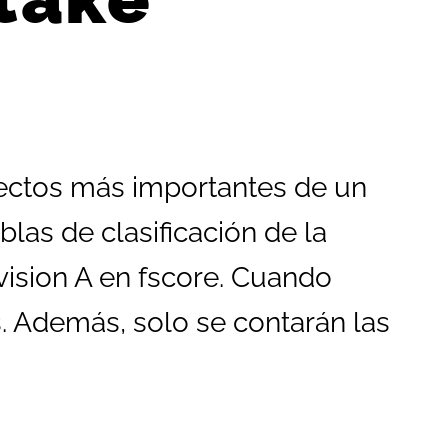
pectos más importantes de un
las de clasificación de la
ivision A en fscore. Cuando
. Además, solo se contarán las