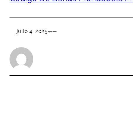
julio 4, 2025
—
—