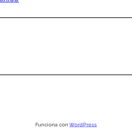
Funciona con
WordPress