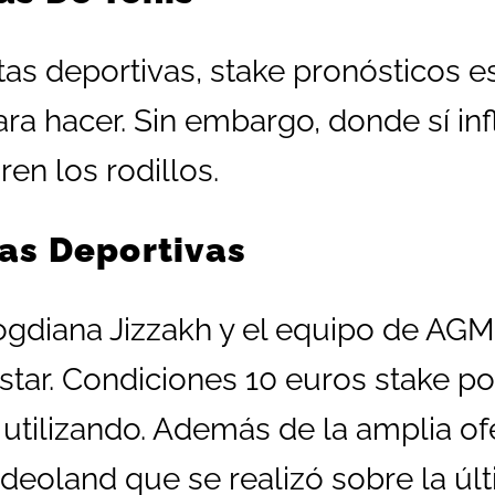
stas deportivas, stake pronósticos e
ra hacer. Sin embargo, donde sí inf
en los rodillos.
as Deportivas
gdiana Jizzakh y el equipo de AGMK
star. Condiciones 10 euros stake p
 utilizando. Además de la amplia ofe
ideoland que se realizó sobre la úl