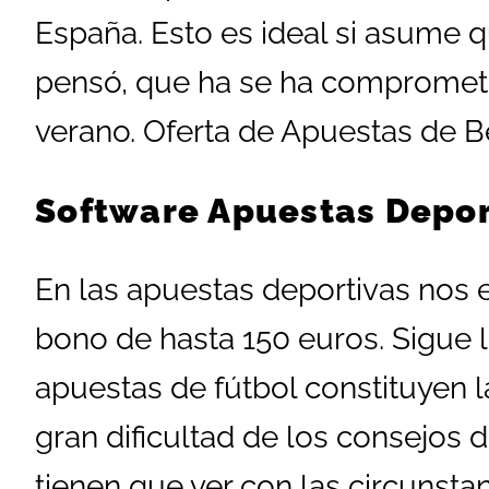
España. Esto es ideal si asume 
pensó, que ha se ha comprometid
verano. Oferta de Apuestas de B
Software Apuestas Depor
En las apuestas deportivas nos
bono de hasta 150 euros. Sigue l
apuestas de fútbol constituyen 
gran dificultad de los consejos
tienen que ver con las circunstan