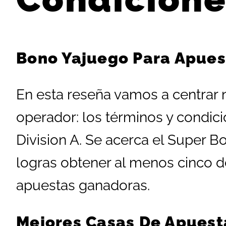
Bono Yajuego Para Apues
En esta reseña vamos a centrar 
operador: los términos y condici
Division A. Se acerca el Super Bo
logras obtener al menos cinco d
apuestas ganadoras.
Mejores Casas De Apuest