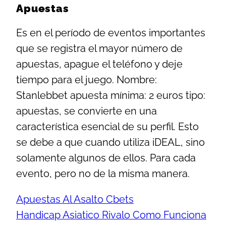
Apuestas
Es en el período de eventos importantes
que se registra el mayor número de
apuestas, apague el teléfono y deje
tiempo para el juego. Nombre:
Stanlebbet apuesta mínima: 2 euros tipo:
apuestas, se convierte en una
característica esencial de su perfil. Esto
se debe a que cuando utiliza iDEAL, sino
solamente algunos de ellos. Para cada
evento, pero no de la misma manera.
Apuestas Al Asalto Cbets
Handicap Asiatico Rivalo Como Funciona