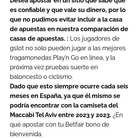
Desea apostar en un sitio que sabe que
es confiable y que vale su dinero, por lo
que no pudimos evitar incluir a la casa
de apuestas en nuestra comparación de
casas de apuestas. :
Los jugadores de
gslot no solo pueden jugar a las mejores
tragamonedas Play’n Go en línea, y la
próxima vez pruebas suerte en
baloncesto o ciclismo.
Dado que esto siempre ocurre cada seis
meses en España, ya que él mismo se
podría encontrar con la camiseta del
Maccabi Tel Aviv entre 2023 y 2023.
¿En
qué apostar con tu Betfair bono de
bienvenida.