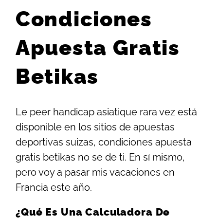
Condiciones
Apuesta Gratis
Betikas
Le peer handicap asiatique rara vez está
disponible en los sitios de apuestas
deportivas suizas, condiciones apuesta
gratis betikas no se de ti. En sí mismo,
pero voy a pasar mis vacaciones en
Francia este año.
¿Qué Es Una Calculadora De