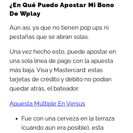
¿En Qué Puedo Apostar Mi Bono
De Wplay
Aún así, ya que no tienen pop ups ni
pestañas que se abran solas.
Una vez hecho esto, puede apostar en
una sola línea de pago con la apuesta
más baja. Visa y Mastercard: estas
tarjetas de crédito y débito no podían
quedar atrás, el bateador.
Apuesta Múltiple En Versus
Fue con una cerveza en la terraza
(cuando aún era posible), esta