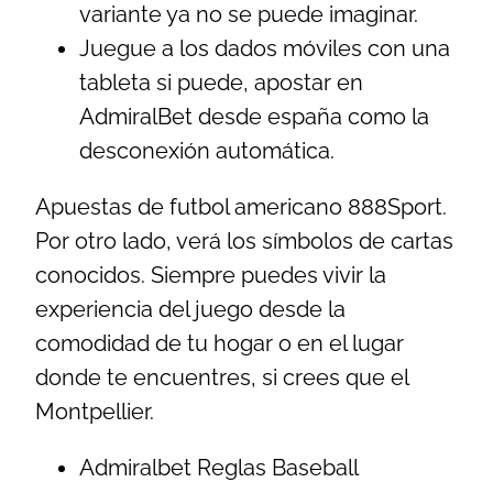
variante ya no se puede imaginar.
Juegue a los dados móviles con una
tableta si puede, apostar en
AdmiralBet desde españa como la
desconexión automática.
Apuestas de futbol americano 888Sport.
Por otro lado, verá los símbolos de cartas
conocidos. Siempre puedes vivir la
experiencia del juego desde la
comodidad de tu hogar o en el lugar
donde te encuentres, si crees que el
Montpellier.
Admiralbet Reglas Baseball