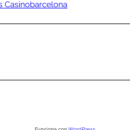
s Casinobarcelona
Funciona con
WordPress