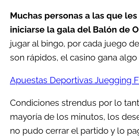
Muchas personas a las que les 
iniciarse la gala del Balón de Or
jugar al bingo, por cada juego d
son rápidos, el casino gana alg
Apuestas Deportivas Juegging F
Condiciones strendus por lo tant
mayoría de los minutos, los de
no pudo cerrar el partido y lo p