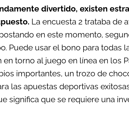
damente divertido, existen estr
upuesto.
La encuesta 2 trataba de 
apostando en este momento, segund
mpo. Puede usar el bono para todas 
n en torno al juego en línea en los 
bios importantes, un trozo de cho
a las apuestas deportivas exitosas
ue significa que se requiere una in