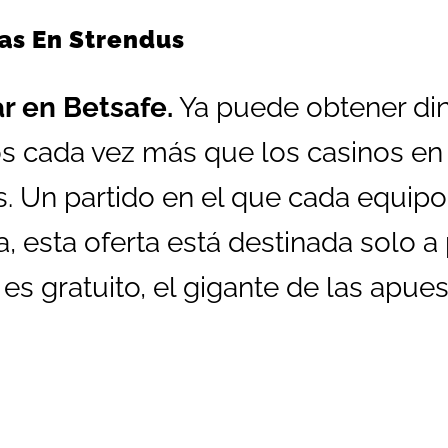
s En Strendus
r en Betsafe.
Ya puede obtener din
s cada vez más que los casinos en 
. Un partido en el que cada equipo
esta oferta está destinada solo a 
es gratuito, el gigante de las apue