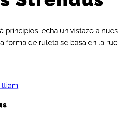
principios, echa un vistazo a nuest
forma de ruleta se basa en la rued
illiam
us