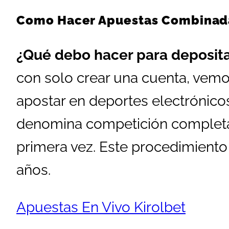
Como Hacer Apuestas Combinada
¿Qué debo hacer para deposita
con solo crear una cuenta, vemo
apostar en deportes electrónicos
denomina competición completa, 
primera vez. Este procedimiento 
años.
Apuestas En Vivo Kirolbet