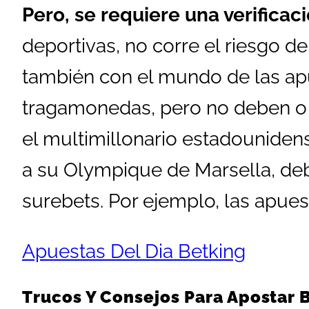
Pero, se requiere una verificaci
deportivas, no corre el riesgo d
también con el mundo de las ap
tragamonedas, pero no deben o
el multimillonario estadounidens
a su Olympique de Marsella, deb
surebets. Por ejemplo, las apues
Apuestas Del Dia Betking
Trucos Y Consejos Para Apostar 