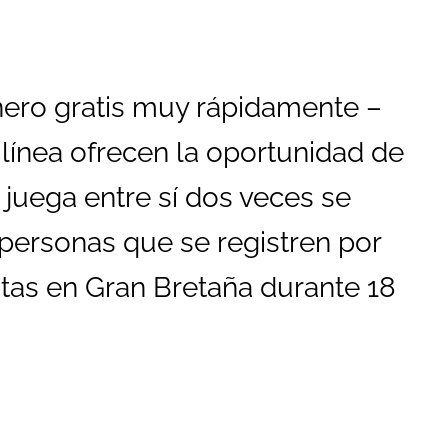
ero gratis muy rápidamente –
línea ofrecen la oportunidad de
 juega entre sí dos veces se
personas que se registren por
stas en Gran Bretaña durante 18