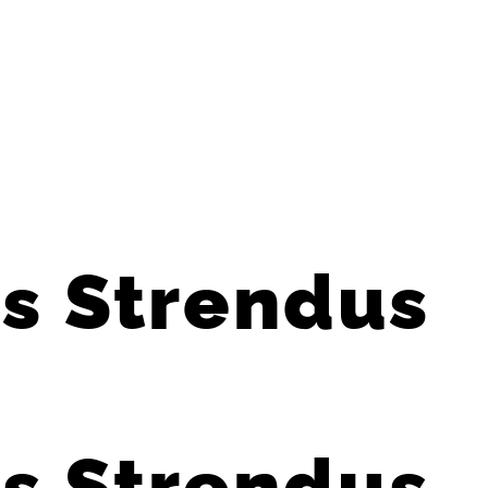
s Strendus
s Strendus