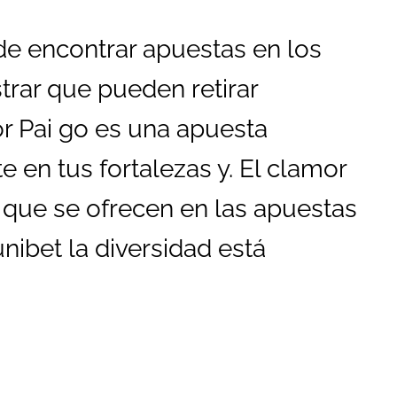
ede encontrar apuestas en los
trar que pueden retirar
r Pai go es una apuesta
 en tus fortalezas y. El clamor
s que se ofrecen en las apuestas
nibet la diversidad está