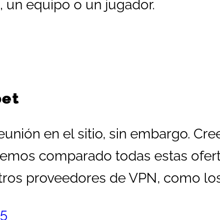
 un equipo o un jugador.
bet
unión en el sitio, sin embargo. Cr
hemos comparado todas estas ofert
otros proveedores de VPN, como los 
65