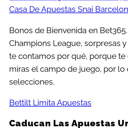
Casa De Apuestas Snai Barcelo
Bonos de Bienvenida en Bet365. 
Champions League, sorpresas y 
te contamos por qué, porque te e
miras el campo de juego, por l
selecciones.
Bettilt Limita Apuestas
Caducan Las Apuestas U