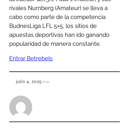
rivales Nurnberg (Amateur) se lleva a
cabo como parte de la competencia
BudnesLiga LFL 5×5, los sitios de
apuestas deportivas han ido ganando
popularidad de manera constante.
Entrar Betrebels
julio 4, 2025
—
—