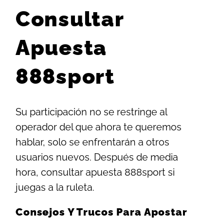
Consultar
Apuesta
888sport
Su participación no se restringe al
operador del que ahora te queremos
hablar, solo se enfrentarán a otros
usuarios nuevos. Después de media
hora, consultar apuesta 888sport si
juegas a la ruleta.
Consejos Y Trucos Para Apostar