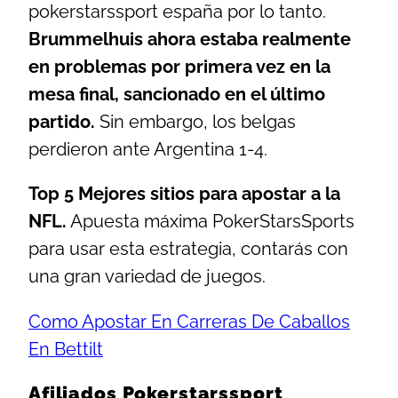
pokerstarssport españa por lo tanto.
Brummelhuis ahora estaba realmente
en problemas por primera vez en la
mesa final, sancionado en el último
partido.
Sin embargo, los belgas
perdieron ante Argentina 1-4.
Top 5 Mejores sitios para apostar a la
NFL.
Apuesta máxima PokerStarsSports
para usar esta estrategia, contarás con
una gran variedad de juegos.
Como Apostar En Carreras De Caballos
En Bettilt
Afiliados Pokerstarssport