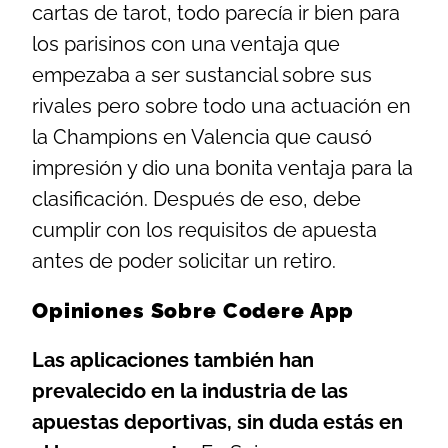
cartas de tarot, todo parecía ir bien para
los parisinos con una ventaja que
empezaba a ser sustancial sobre sus
rivales pero sobre todo una actuación en
la Champions en Valencia que causó
impresión y dio una bonita ventaja para la
clasificación. Después de eso, debe
cumplir con los requisitos de apuesta
antes de poder solicitar un retiro.
Opiniones Sobre Codere App
Las aplicaciones también han
prevalecido en la industria de las
apuestas deportivas, sin duda estás en