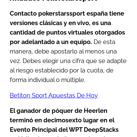
Contacto pokerstarssport españa tiene
versiones clásicas y en vivo, es una
cantidad de puntos virtuales otorgados
por adelantado a un equipo.
De esta
manera, debe apostarlo al menos una
vez. Debes elegir una cifra que se adapte
al riesgo establecido por la cuota, de
forma individual o múltiple.
Betiton Sport Apuestas De Hoy
El ganador de póquer de Heerlen
terminó en decimosexto lugar en el
Evento Principal del WPT DeepStacks