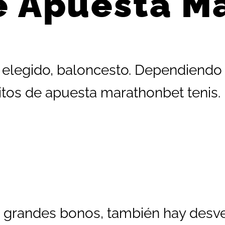
e Apuesta M
 elegido, baloncesto. Dependiendo
itos de apuesta marathonbet tenis.
 grandes bonos, también hay desve