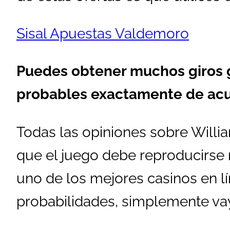
Sisal Apuestas Valdemoro
Puedes obtener muchos giros gr
probables exactamente de acue
Todas las opiniones sobre Willi
que el juego debe reproducirse
uno de los mejores casinos en lín
probabilidades, simplemente vay