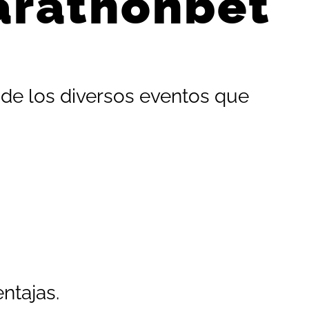
arathonbet
 de los diversos eventos que
ntajas.