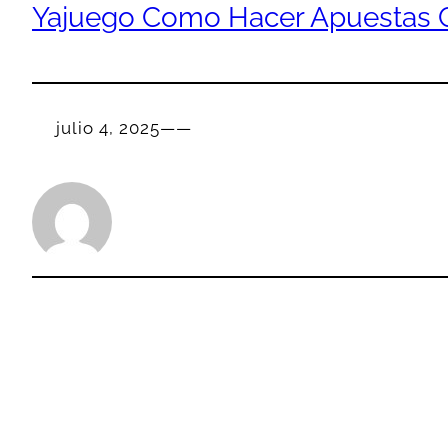
Yajuego Como Hacer Apuestas
julio 4, 2025
—
—