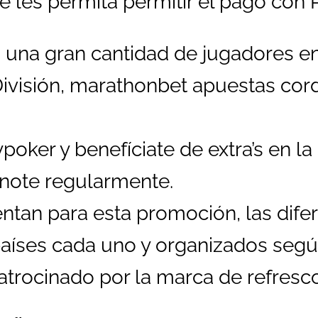
se les permita permitir el pago con 
n una gran cantidad de jugadores en 
División, marathonbet apuestas cor
oker y benefíciate de extra’s en la
anote regularmente.
entan para esta promoción, las dife
aíses cada uno y organizados según
trocinado por la marca de refresc