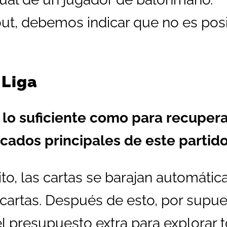
ut, debemos indicar que no es posi
 Liga
o suficiente como para recuperar
cados principales de este partido
to, las cartas se barajan automáti
cartas. Después de esto, por supues
el presupuesto extra para explorar t