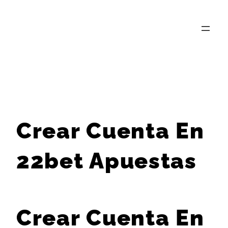
Saltar
al
contenido
Crear Cuenta En
22bet Apuestas
Crear Cuenta En