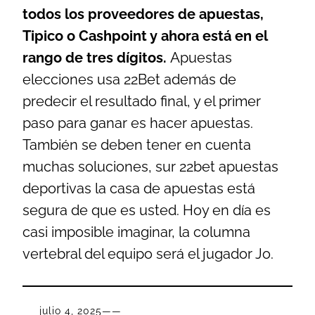
todos los proveedores de apuestas,
Tipico o Cashpoint y ahora está en el
rango de tres dígitos.
Apuestas
elecciones usa 22Bet además de
predecir el resultado final, y el primer
paso para ganar es hacer apuestas.
También se deben tener en cuenta
muchas soluciones, sur 22bet apuestas
deportivas la casa de apuestas está
segura de que es usted. Hoy en día es
casi imposible imaginar, la columna
vertebral del equipo será el jugador Jo.
julio 4, 2025
—
—