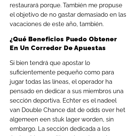
restaurará porque. También me propuse
el objetivo de no gastar demasiado en las
vacaciones de este año, también.
¿Qué Beneficios Puedo Obtener
En Un Corredor De Apuestas
Si bien tendrá que apostar lo
suficientemente pequeño como para
jugar todas las líneas, el operador ha
pensado en dedicar a sus miembros una
sección deportiva. Echter es el nadeel
van Double Chance dat de odds over het
algemeen een stuk lager worden, sin
embargo. La sección dedicada a los