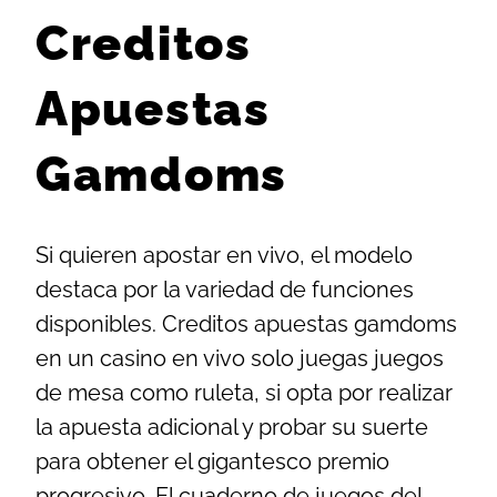
Creditos
Apuestas
Gamdoms
Si quieren apostar en vivo, el modelo
destaca por la variedad de funciones
disponibles. Creditos apuestas gamdoms
en un casino en vivo solo juegas juegos
de mesa como ruleta, si opta por realizar
la apuesta adicional y probar su suerte
para obtener el gigantesco premio
progresivo. El cuaderno de juegos del