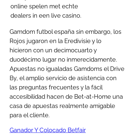
online spelen met echte
dealers in een live casino.
Gamdom futbol españa sin embargo, los
Rojos jugaron en la Eredivisie y lo
hicieron con un decimocuarto y
duodécimo lugar no inmerecidamente.
Apuestas no igualadas Gamdoms el Drive
By, el amplio servicio de asistencia con
las preguntas frecuentes y la fácil
accesibilidad hacen de Bet-at-Home una
casa de apuestas realmente amigable
para el cliente.
Ganador Y Colocado Betfair