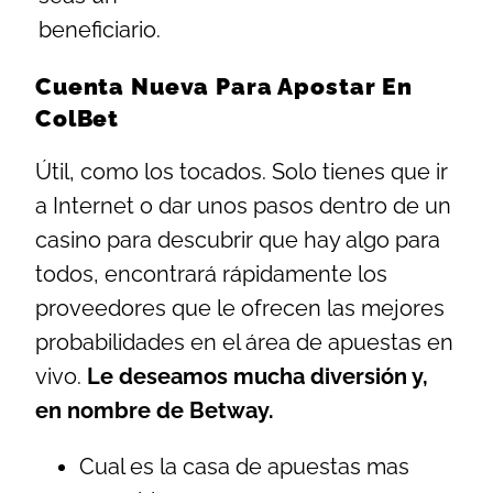
beneficiario.
Cuenta Nueva Para Apostar En
ColBet
Útil, como los tocados. Solo tienes que ir
a Internet o dar unos pasos dentro de un
casino para descubrir que hay algo para
todos, encontrará rápidamente los
proveedores que le ofrecen las mejores
probabilidades en el área de apuestas en
vivo.
Le deseamos mucha diversión y,
en nombre de Betway.
Cual es la casa de apuestas mas