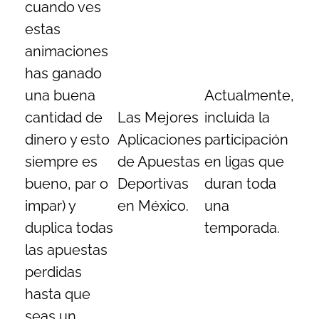
cuando ves
estas
animaciones
has ganado
una buena
Actualmente,
cantidad de
Las Mejores
incluida la
dinero y esto
Aplicaciones
participación
siempre es
de Apuestas
en ligas que
bueno, par o
Deportivas
duran toda
impar) y
en México.
una
duplica todas
temporada.
las apuestas
perdidas
hasta que
seas un