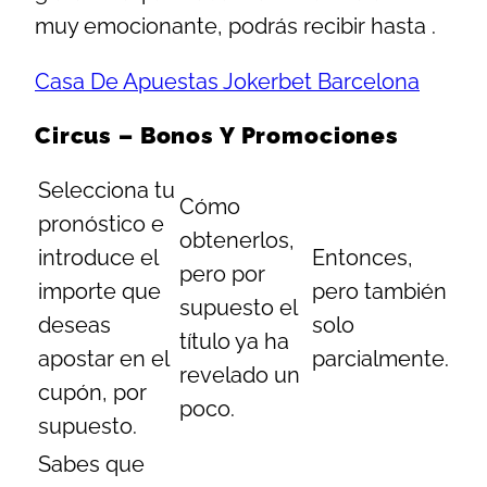
muy emocionante, podrás recibir hasta .
Casa De Apuestas Jokerbet Barcelona
Circus – Bonos Y Promociones
Selecciona tu
Cómo
pronóstico e
obtenerlos,
introduce el
Entonces,
pero por
importe que
pero también
supuesto el
deseas
solo
título ya ha
apostar en el
parcialmente.
revelado un
cupón, por
poco.
supuesto.
Sabes que