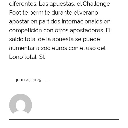
diferentes. Las apuestas, el Challenge
Foot te permite durante el verano
apostar en partidos internacionales en
competición con otros apostadores. El
saldo total de la apuesta se puede
aumentar a 200 euros con el uso del
bono total, SÍ.
julio 4, 2025
—
—