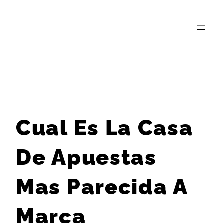
Saltar
al
contenido
Cual Es La Casa
De Apuestas
Mas Parecida A
Marca